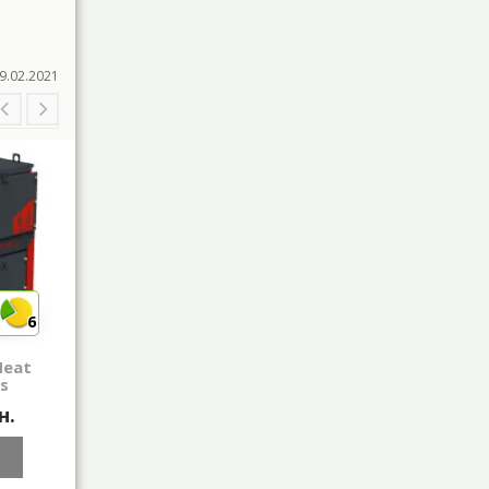
9.02.2021
6
6
Heat
Котел Retra Heat
Котел Retra-
us
250 кВт Plus
Orange 16 кВ
н.
303 200 грн.
33 100 грн
КУПИТИ
КУПИТИ