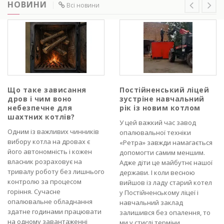
НОВИНИ
Всі новини
Що таке зависання
Постійненський ліцей
дров і чим воно
зустріне навчальний
небезпечне для
рік із новим котлом
шахтних котлів?
У цей важкий час завод
Одним із важливих чинників
опалювальної техніки
вибору котла на дровах є
«Ретра» завжди намагається
його автономність і кожен
допомогти самим меншим.
власник розраховує на
Адже діти це майбутнє нашої
тривалу роботу без лишнього
держави. І коли весною
контролю за процесом
вийшов із ладу старий котел
горіння. Сучасне
у Постійненському ліцеї і
опалювальне обладнання
навчальний заклад
здатне годинами працювати
залишився без опалення, то
на одному завантаженні
ми у стислі терміни