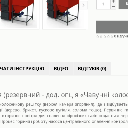
0 відгукі
ЧАТИ ІНСТРУКЦІЮ
ВІДЕО
ВІДГУКІВ (0)
(резервний - дод. опція «Чавунні коло
олосникову решітку (верхня камера згоряння), де і відбуває
ії (дерево, брикет, кускове вугілля, солома тощо). Первинне п
; вторинне повітря для спалення піролізних газів подається че
. Процес горіння і роботу насоса центрального опалення контрол