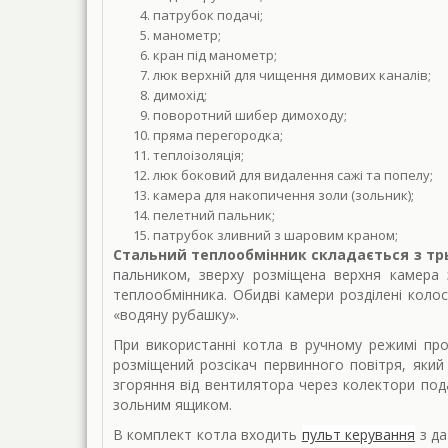
патрубок подачі;
манометр;
кран під манометр;
люк верхній для чищення димових каналів;
димохід;
поворотний шибер димоходу;
пряма перегородка;
теплоізоляція;
люк боковий для видалення сажі та попелу;
камера для накопичення золи (зольник);
пелетний пальник;
патрубок зливний з шаровим краном;
Стальний теплообмінник складається з тр
пальником, зверху розміщена верхня камера 
теплообмінника. Обидві камери розділені кол
«водяну рубашку».
При використанні котла в ручному режимі проц
розміщений розсікач первинного повітря, яки
згоряння від вентилятора через колектори под
зольним ящиком.
В комплект котла входить
пульт керування
з да