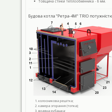
Товщина стінки теплообмінника - 6 мм.
Будова котла "Ретра-4М" TRIO потужністю 
колосникова решітка;
камера згорання (топка);
водяна рубашка;