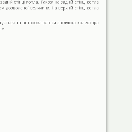
дній стінці котла. Також на задній стінці котла
 дозволеної величини. На верхній стінці котла
тується та встановлюється заглушка колектора
ям.