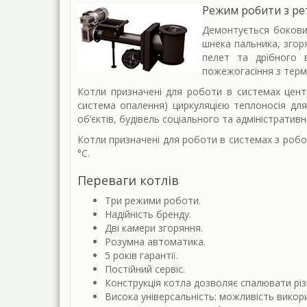
Режим робити з р
Демонтується бокови
шнека пальника, зго
пелет та дрібного 
пожежогасіння з тер
Котли призначені для роботи в системах цент
система опалення) циркуляцією теплоносія для
об’єктів, будівель соціального та адміністратив
Котли призначені для роботи в системах з робо
°С.
Переваги котлів
Три режими роботи.
Надійність бренду.
Дві камери згоряння.
Розумна автоматика.
5 років гарантії.
Постійний сервіс.
Конструкція котла дозволяє спалювати різн
Висока універсальність: можливість викор