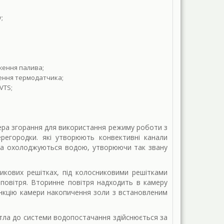
;
ження палива;
лення термодатчика;
VTS;
ера згорання для використання режиму роботи з
регородки. які утворюють конвективні канали
ика охолоджуються водою, утворюючи так звану
никових решітках, під колосниковими решітками
повітря. Вторинне повітря надходить в камеру
ункцію камери накопичення золи з встановленим
тла до системи водопостачання здійснюється за