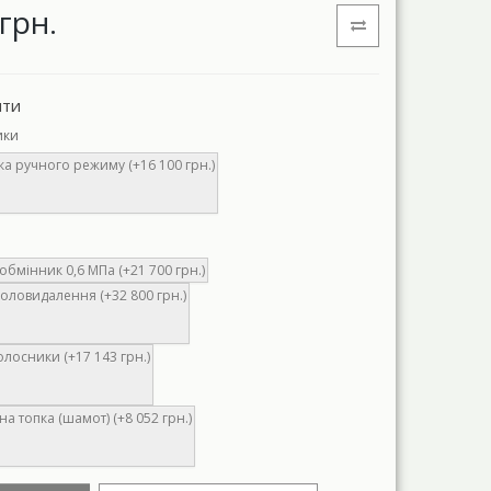
грн.
нти
ики
а ручного режиму (+16 100 грн.)
бмінник 0,6 МПа (+21 700 грн.)
оловидалення (+32 800 грн.)
олосники (+17 143 грн.)
а топка (шамот) (+8 052 грн.)