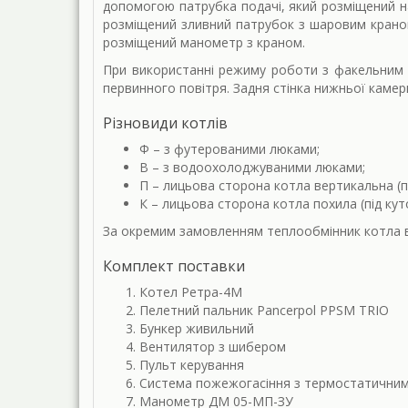
допомогою патрубка подачі, який розміщений на 
розміщений зливний патрубок з шаровим краном
розміщений манометр з краном.
При використанні режиму роботи з факельним 
первинного повітря. Задня стінка нижньої каме
Різновиди котлів
Ф – з футерованими люками;
В – з водоохолоджуваними люками;
П – лицьова сторона котла вертикальна (п
К – лицьова сторона котла похила (під кут
За окремим замовленням теплообмінник котла в
Комплект поставки
Котел Ретра-4М
Пелетний пальник Pancerpol PPSM TRIO
Бункер живильний
Вентилятор з шибером
Пульт керування
Система пожежогасіння з термостатични
Манометр ДМ 05-МП-ЗУ