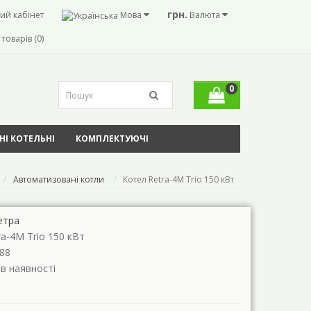
грн.
ий кабінет
Мова
Валюта
товарів (0)
0
І КОТЕЛЬНІ
КОМПЛЕКТУЮЧІ
Автоматизовані котли
Котел Retra-4М Trio 150 кВт
етра
ra-4М Trio 150 кВт
88
 в наявності