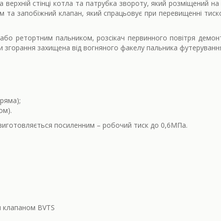
верхній стінці котла та патрубка звороту, який розміщений на за
 та запобіжний клапан, який спрацьовує при перевищенні тиском
або ретортним пальником, розсікач первинного повітря демон
ри згорання захищена від вогняного факелу пальника футеруванн
ряма);
ом).
иготовляється посиленним – робочий тиск до 0,6МПа.
м клапаном BVTS