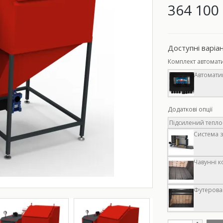
364 100 
Доступні варіа
Комплект автомат
Автоматик
Додаткові опції
Підсилений теплоо
Система з
Чавунні к
Футерован