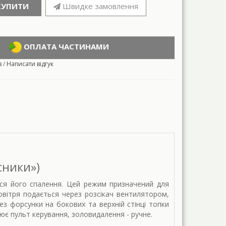
КУПИТИ
Швидке замовлення
ОПЛАТА ЧАСТИНАМИ
в
/
Написати відгук
сники»)
ться його спалення. Цей режим призначений для
овітря подається через розсікач вентилятором,
рез форсунки на бокових та верхній стінці топки
ює пульт керування, золовидалення - ручне.