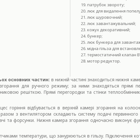
патрубок звороту;
люк для видалення попелу
люк шуровочний;
люк завантажувальний;
кожух декоративний;
бункер;
люк бункера для заванта
мідна гільза для встанов
термостатичний клапан B
мотор редуктор.
ьох основних частин:
в нижній частині знаходиться нижня кам
згорання для ручного режиму; за ними знаходяться прямі пе
осниковою решіткою. Прямі перегородки та стінки теплообмінн
ес горіння відбувається в верхній камері згорання на колос
й разом з вентилятором складають систему подачі первинного 
ачі та форсунки. Нижня камера згорання одночасно виконує ф
тчиками температури, що занурюються в гільзу. Підключення ко