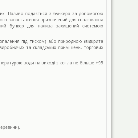
ик. Паливо подається з бункера за допомогою
ного завантаження призначений для спалювання
ьний бункер для палива захищений системою
опалення під тиском) або природною (відкрита
 виробничих та складських приміщень, торгових
пературою води на виході з котла не більше +95
деревини).