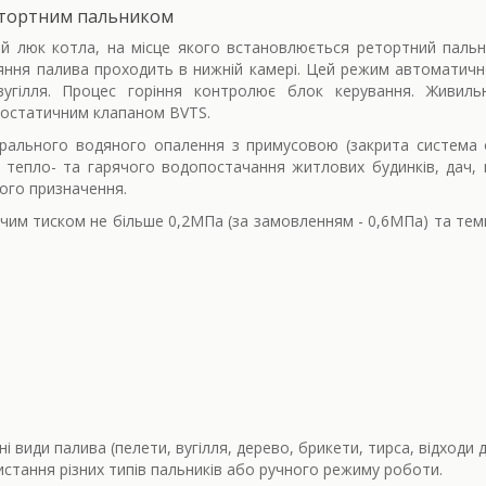
етортним пальником
й люк котла, на місце якого встановлюється ретортний пальн
ряння палива проходить в нижній камері. Цей режим автоматич
вугілля. Процес горіння контролює блок керування. Живил
мостатичним клапаном BVTS.
рального водяного опалення з примусовою (закрита система 
 тепло- та гарячого водопостачання житлових будинків, дач,
ного призначення.
чим тиском не більше 0,2МПа (за замовленням - 0,6МПа) та тем
і види палива (пелети, вугілля, дерево, брикети, тирса, відходи 
истання різних типів пальників або ручного режиму роботи.