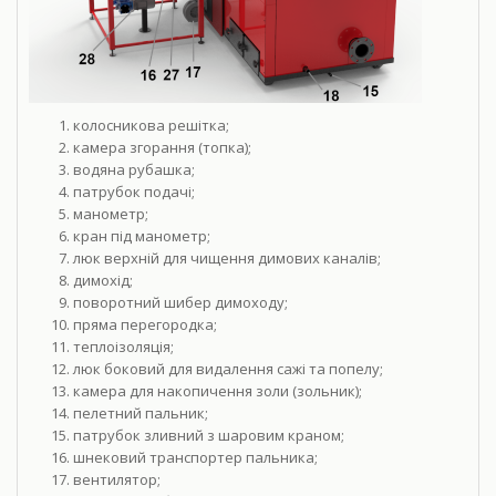
колосникова решітка;
камера згорання (топка);
водяна рубашка;
патрубок подачі;
манометр;
кран під манометр;
люк верхній для чищення димових каналів;
димохід;
поворотний шибер димоходу;
пряма перегородка;
теплоізоляція;
люк боковий для видалення сажі та попелу;
камера для накопичення золи (зольник);
пелетний пальник;
патрубок зливний з шаровим краном;
шнековий транспортер пальника;
вентилятор;