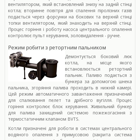
вентилятором, який встановлений знизу на задній стінці
котла; вторинне повітря для спалення піролізних газів
подається через форсунки на бокових та верхній стінці
топки вентилятором, який знаходить на верхній стінці.
Процес горіння і роботу насоса центрального опалення
контролює пульт керування, золовидалення - ручне.
Режим робити з ретортним пальником
Демонтується боковий люк
котла, на місце якого
встановлюється ретортний
пальник. Паливо подається з
бункера за допомогою шнека
пальника, згоряння палива проходить в нижній камері.
Цей режим автоматичного завантаження призначений
для спалювання пелет та дрібного вугілля. Процес
горіння контролює блок керування. Живильний бункер
для палива захищений системою пожежогасіння з
термостатичним клапаном BVTS.
Котли призначені для роботи в системах центрального
водяного опалення з примусовою (закрита система