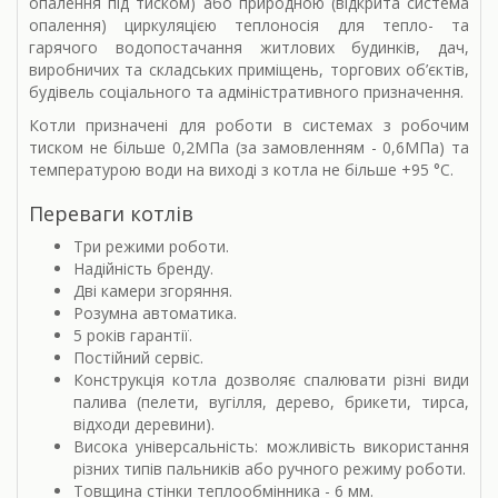
опалення під тиском) або природною (відкрита система
опалення) циркуляцією теплоносія для тепло- та
гарячого водопостачання житлових будинків, дач,
виробничих та складських приміщень, торгових об’єктів,
будівель соціального та адміністративного призначення.
Котли призначені для роботи в системах з робочим
тиском не більше 0,2МПа (за замовленням - 0,6МПа) та
температурою води на виході з котла не більше +95 °С.
Переваги котлів
Три режими роботи.
Надійність бренду.
Дві камери згоряння.
Розумна автоматика.
5 років гарантії.
Постійний сервіс.
Конструкція котла дозволяє спалювати різні види
палива (пелети, вугілля, дерево, брикети, тирса,
відходи деревини).
Висока універсальність: можливість використання
різних типів пальників або ручного режиму роботи.
Товщина стінки теплообмінника - 6 мм.