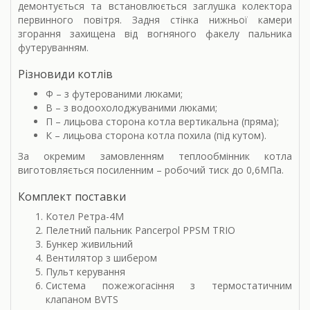
демонтується та встановлюється заглушка колектора
первинного повітря. Задня стінка нижньої камери
згорання захищена від вогняного факелу пальника
футеруванням.
Різновиди котлів
Ф – з футерованими люками;
В – з водоохолоджуваними люками;
П – лицьова сторона котла вертикальна (пряма);
К – лицьова сторона котла похила (під кутом).
За окремим замовленням теплообмінник котла
виготовляється посиленним – робочий тиск до 0,6МПа.
Комплект поставки
Котел Ретра-4М
Пелетний пальник Pancerpol PPSM TRIO
Бункер живильний
Вентилятор з шибером
Пульт керування
Система пожежогасіння з термостатичним
клапаном BVTS