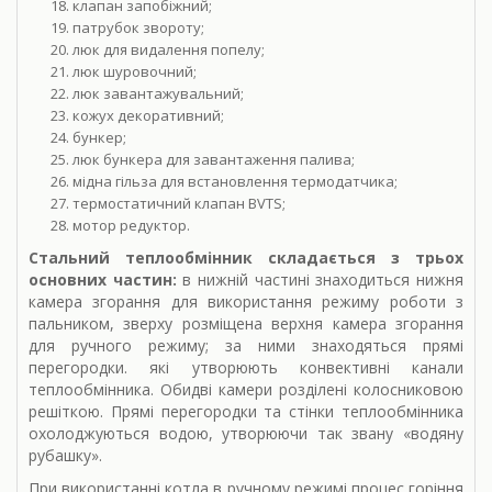
клапан запобіжний;
патрубок звороту;
люк для видалення попелу;
люк шуровочний;
люк завантажувальний;
кожух декоративний;
бункер;
люк бункера для завантаження палива;
мідна гільза для встановлення термодатчика;
термостатичний клапан BVTS;
мотор редуктор.
Стальний теплообмінник складається з трьох
основних частин:
в нижній частині знаходиться нижня
камера згорання для використання режиму роботи з
пальником, зверху розміщена верхня камера згорання
для ручного режиму; за ними знаходяться прямі
перегородки. які утворюють конвективні канали
теплообмінника. Обидві камери розділені колосниковою
решіткою. Прямі перегородки та стінки теплообмінника
охолоджуються водою, утворюючи так звану «водяну
рубашку».
При використанні котла в ручному режимі процес горіння