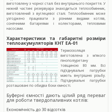
виготовлену з чорної сталі без внутрішнього покриття. У
нижній частині резервуара знаходиться теплообмінник,
виготовлений з вуглецевої сталі. Теплообмінник може
узгоджено працювати з різними видами котлів,
сонячними батареями і колекторами, тепловими
насосами.
Характеристики та габаритні розміри
теплоакумуляторів КНТ ЕА-01
Термоізоляція
виготовлена з м’якого
пінополіуретану
товщиною 80 мм. Всі
під’єднувальні патрубки
мають внутрішню різьбу.
Під'єднувальні патрубки
розташовані по обидва боки ємності.
Буферні ємності дають цілий ряд переваг
для роботи твердопаливних котлів:
Економічність до 30 відсотків