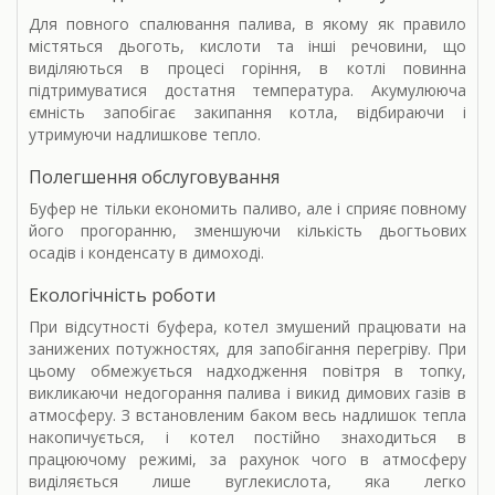
Для повного спалювання палива, в якому як правило
містяться дьоготь, кислоти та інші речовини, що
виділяються в процесі горіння, в котлі повинна
підтримуватися достатня температура. Акумулююча
ємність запобігає закипання котла, відбираючи і
утримуючи надлишкове тепло.
Полегшення обслуговування
Буфер не тільки економить паливо, але і сприяє повному
його прогоранню, зменшуючи кількість дьогтьових
осадів і конденсату в димоході.
Екологічність роботи
При відсутності буфера, котел змушений працювати на
занижених потужностях, для запобігання перегріву. При
цьому обмежується надходження повітря в топку,
викликаючи недогорання палива і викид димових газів в
атмосферу. З встановленим баком весь надлишок тепла
накопичується, і котел постійно знаходиться в
працюючому режимі, за рахунок чого в атмосферу
виділяється лише вуглекислота, яка легко