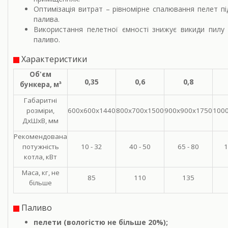
Оптимізація витрат
– рівномірне спалювання пелет п
палива.
Використання пелетної ємності знижує викиди пилу 
паливо.
Характеристики
Об'єм
0,35
0,6
0,8
бункера, м³
Габаритні
розміри,
600х600х1440
800х700х1500
900х900х1750
100
ДхШхВ, мм
Рекомендована
потужність
10 - 32
40 - 50
65 - 80
1
котла, кВт
Маса, кг, не
85
110
135
більше
Паливо
пелети (вологістю не більше 20%);