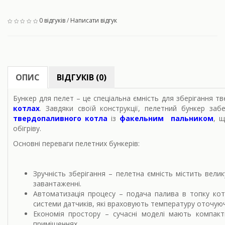
0 відгуків
/
Написати відгук
ОПИС
ВІДГУКІВ (0)
Бункер для пелет
– це спеціальна ємність для зберігання т
котлах
. Завдяки своїй конструкції, пелетний бункер за
твердопаливного котла
із
факельним пальником
, 
обігріву.
Основні переваги пелетних бункерів:
Зручність зберігання
– пелетна ємність містить велику
завантаженні.
Автоматизація процесу
– подача палива в топку кот
системи датчиків, які враховують температуру оточу
Економія простору
– сучасні моделі мають компактн
приміщеннях.