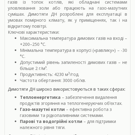
газів із топок котлів, які обладнані системами
уловлювання золи або працюють на газо-мазутних
сумішах. Димотяги ДН розроблені для експлуатації в
умовах помірного клімату, як у приміщеннях, так і на
відкритому повітрі.
Ключові характеристики:
Максимальна температура димових газів на вході –
+200–250 °С.
Мінімальна температура в корпусі («равлику») – -30
°С.
Допустимий рівень запиленості димових газів – не
більше 2 г/м³.
3
Продуктивність: 4230 м
/год.
Частота обертання: 3000 об/хв.
Димотяги ДН широко використовуються в таких сферах:
Теплоенергетика
– забезпечення видалення
продуктів згоряння на теплогенеруючих об’єктах.
Газо-мазутні котли
– ефективна робота з
газовими та рідкопаливними системами.
Парові та водогрійні котли
– для підтримки
належного рівня тяги.