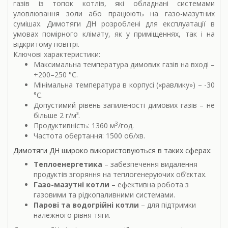
газів із топок котлів, які обладнані системами
уловлювання золи або працюють на газо-мазутних
сумішах. Димотяги ДН розроблені для експлуатації в
умовах помірного клімату, як у приміщеннях, так і на
відкритому повітрі.
Ключові характеристики:
Максимальна температура димових газів на вході –
+200–250 °С.
Мінімальна температура в корпусі («равлику») – -30
°С.
Допустимий рівень запиленості димових газів – не
більше 2 г/м³.
3
Продуктивність: 1360 м
/год.
Частота обертання: 1500 об/хв.
Димотяги ДН широко використовуються в таких сферах:
Теплоенергетика
– забезпечення видалення
продуктів згоряння на теплогенеруючих об’єктах.
Газо-мазутні котли
– ефективна робота з
газовими та рідкопаливними системами.
Парові та водогрійні котли
– для підтримки
належного рівня тяги.