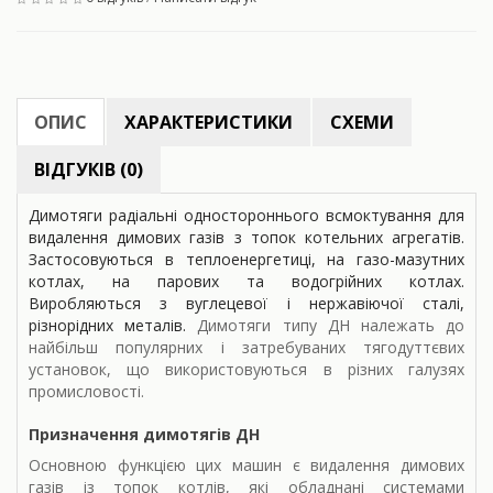
ОПИС
ХАРАКТЕРИСТИКИ
СХЕМИ
ВІДГУКІВ (0)
Димотяги радіальні одностороннього всмоктування для
видалення димових газів з топок котельних агрегатів.
Застосовуються в теплоенергетиці, на газо-мазутних
котлах, на парових та водогрійних котлах.
Виробляються з вуглецевої і нержавіючої сталі,
різнорідних металів.
Димотяги типу ДН належать до
найбільш популярних і затребуваних тягодуттєвих
установок, що використовуються в різних галузях
промисловості.
Призначення димотягів ДН
Основною функцією цих машин є видалення димових
газів із топок котлів, які обладнані системами