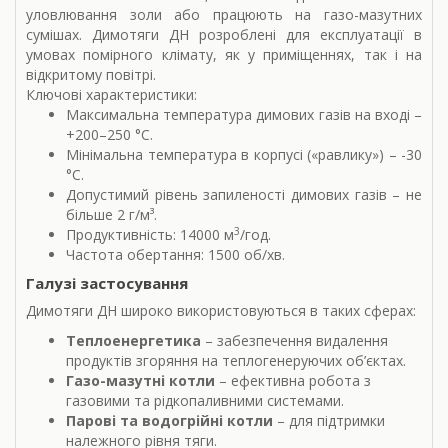
уловлювання золи або працюють на газо-мазутних
сумішах. Димотяги ДН розроблені для експлуатації в
умовах помірного клімату, як у приміщеннях, так і на
відкритому повітрі.
Ключові характеристики:
Максимальна температура димових газів на вході –
+200–250 °С.
Мінімальна температура в корпусі («равлику») – -30
°С.
Допустимий рівень запиленості димових газів – не
більше 2 г/м³.
3
Продуктивність: 14000 м
/год.
Частота обертання: 1500 об/хв.
Галузі застосування
Димотяги ДН широко використовуються в таких сферах:
Теплоенергетика
– забезпечення видалення
продуктів згоряння на теплогенеруючих об’єктах.
Газо-мазутні котли
– ефективна робота з
газовими та рідкопаливними системами.
Парові та водогрійні котли
– для підтримки
належного рівня тяги.