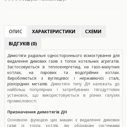
ОПИС
ХАРАКТЕРИСТИКИ
СХЕМИ
ВІДГУКІВ (0)
Димотяги радіальні одностороннього всмоктування для
видалення димових газів з топок котельних агрегатів.
Застосовуються в теплоенергетиці, на газо-мазутних
котлах, на парових та водогрійних котлах.
Виробляються з вуглецевої і нержавіючої сталі,
різнорідних металів.
Димотяги типу ДН належать до
найбільш популярних і затребуваних тягодуттєвих
установок, що використовуються в різних галузях
промисловості.
Призначення димотягів ДН
Основною функцією цих машин є видалення димових
газів із топок котлів, які обладнані системами