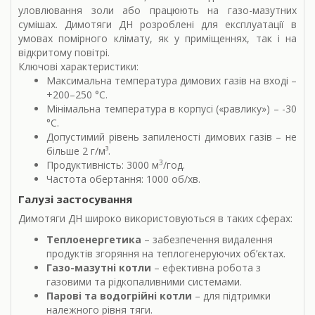
уловлювання золи або працюють на газо-мазутних
сумішах. Димотяги ДН розроблені для експлуатації в
умовах помірного клімату, як у приміщеннях, так і на
відкритому повітрі.
Ключові характеристики:
Максимальна температура димових газів на вході –
+200–250 °С.
Мінімальна температура в корпусі («равлику») – -30
°С.
Допустимий рівень запиленості димових газів – не
більше 2 г/м³.
3
Продуктивність: 3000 м
/год.
Частота обертання: 1000 об/хв.
Галузі застосування
Димотяги ДН широко використовуються в таких сферах:
Теплоенергетика
– забезпечення видалення
продуктів згоряння на теплогенеруючих об’єктах.
Газо-мазутні котли
– ефективна робота з
газовими та рідкопаливними системами.
Парові та водогрійні котли
– для підтримки
належного рівня тяги.