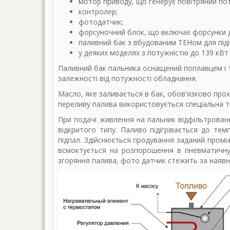
мотор приводу, що генерує повітряний поті
контролер;
фотодатчик;
форсуночний блок, що включає форсунки дл
паливний бак з вбудованим ТЕНом для підіг
у деяких моделях з потужністю до 139 кВт
Паливний бак пальника оснащений поплавцем і т
залежності від потужності обладнання.
Масло, яке заливається в бак, обов'язково про
переливу палива використовується спеціальна тр
При подачі живлення на пальник відфільтрован
відкритого типу. Паливо підігрівається до тем
підпал. Здійснюється продування заданий промі
всмоктується на розпорошення в пневматичну 
згоряння палива, фото датчик стежить за наявн