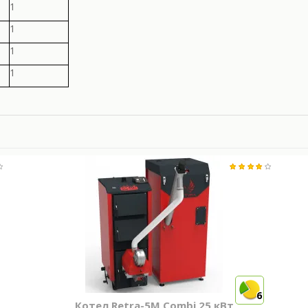
1
1
1
1
6
Котел Retra-5М Combi 25 кВт