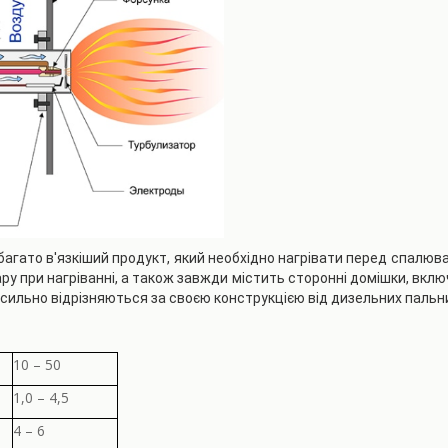
набагато в'язкіший продукт, який необхідно нагрівати перед спалю
ару при нагріванні, а також завжди містить сторонні домішки, вклю
сильно відрізняються за своєю конструкцією від дизельних пальни
10 – 50
1,0 – 4,5
4 – 6