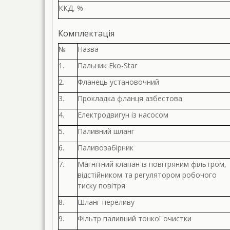
ККД, %
Комплектація
№
Назва
1.
Пальник Eko-Star
2.
Фланець установочний
3.
Прокладка фланця азбестова
4.
Електродвигун із насосом
5.
Паливний шланг
6.
Паливозабірник
7.
Магнітний клапан із повітряним фільтром,
відстійником та регулятором робочого
тиску повітря
8.
Шланг переливу
9.
Фільтр паливний тонкої очистки