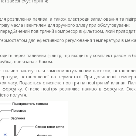
к і забезпечує горіння;
я розпилення палива, а також електроди запалювання та підігр
ріву масла і вентилем для зручного зливу при обслуговуванні;
 передбачений повітряний компресор із фільтром, який приводит
ермостатом для ефективного регулювання температури в межах в
ходить через паливний фільтр, що входить у комплект разом із
убка, пов'язана з баком.
е паливо закачується самовсмоктувальним насосом, встановленим
ператури, встановленої на термостаті. При досягненні температу
жок часу. Подається стиснене повітря на повітряний клапан. Па
форсунку. Стисле повітря розпилює паливо в форсунки. Елек
істю полум'я.