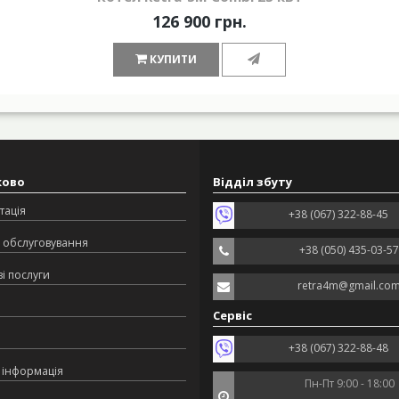
126 900 грн.
КУПИТИ
ково
Відділ збуту
тація
+38 (067) 322-88-45
 обслуговування
+38 (050) 435-03-57
і послуги
retra4m@gmail.co
Сервіс
+38 (067) 322-88-48
 інформація
Пн-Пт 9:00 - 18:00