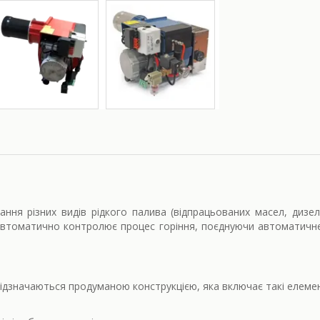
ня різних видів рідкого палива (відпрацьованих масел, дизельн
автоматично контролює процес горіння, поєднуючи автоматичне к
відзначаються продуманою конструкцією, яка включає такі елеме