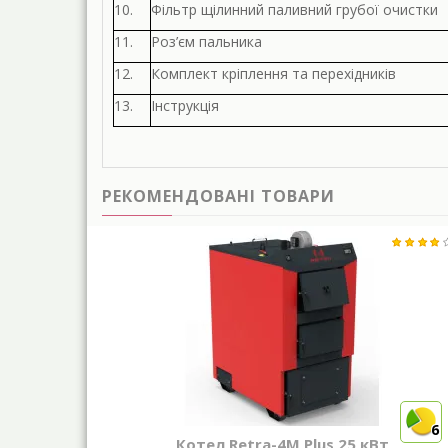
10.
Фільтр щілинний паливний грубої очистки
11.
Роз’єм пальника
12.
Комплект кріплення та перехідників
13.
Інструкція
РЕКОМЕНДОВАНІ ТОВАРИ
6
Котел Retra-4М Plus 25 кВт