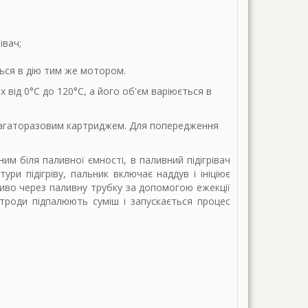
івач;
ься в дію тим же мотором.
ід 0°C до 120°C, а його об'єм варіюється в
 багаторазовим картриджем. Для попередження
 біля паливної ємності, в паливний підігрівач
ри підігріву, пальник включає наддув і ініціює
ливо через паливну трубку за допомогою ежекції
троди підпалюють суміш і запускається процес