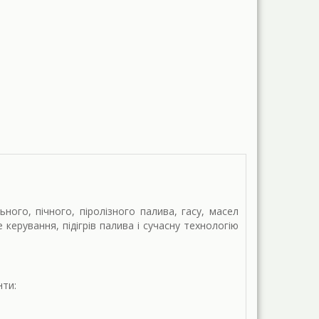
ого, пічного, піролізного палива, гасу, масел
ерування, підігрів палива і сучасну технологію
нти: