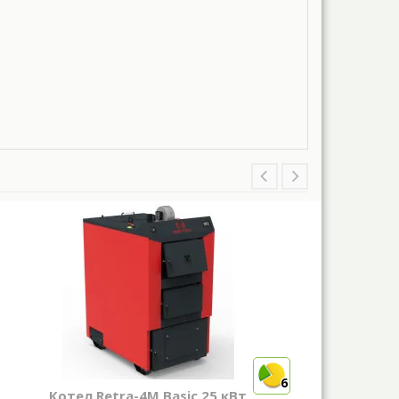
6
Котел Retra-4М Basic 25 кВт