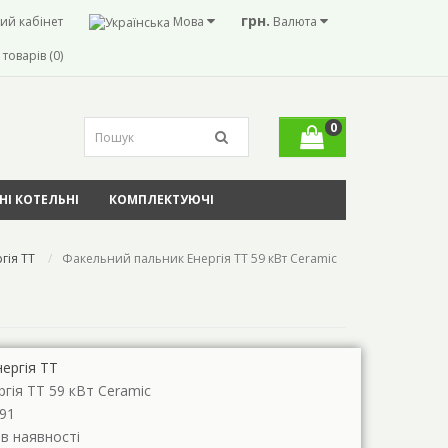
грн.
ий кабінет
Мова
Валюта
товарів (0)
0
І КОТЕЛЬНІ
КОМПЛЕКТУЮЧІ
гія ТТ
Факельний пальник Енергія ТТ 59 кВт Ceramic
нергія ТТ
ргія ТТ 59 кВт Ceramic
91
 в наявності