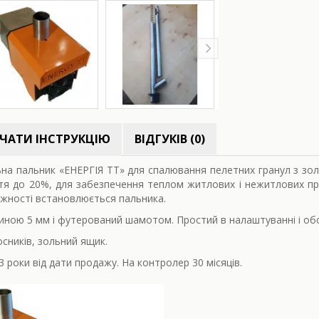
ЧАТИ ІНСТРУКЦІЮ
ВІДГУКІВ (0)
 пальник «ЕНЕРГІЯ ТТ» для спалювання пелетних гранул з зольні
тя до 20%, для забезпечення теплом житлових і нежитлових п
ужності встановлюється пальника.
щиною 5 мм і футерований шамотом. Простий в налаштуванні і обс
сників, зольний ящик.
3 роки від дати продажу. На контролер 30 місяців.