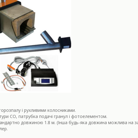
торозпалу і рухливими колосниками.
ури СО, патрубка подачі гранул і фотоелементом.
стандартно довжиною 1.8 м. (Інша будь-яка довжина можлива на з
лер.