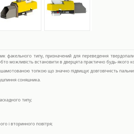
ьник факельного типу, призначений для переведення твердопал
тобто можливість встановити в дверцята практично будь-якого к
і шамотованою топкою що значно підвищує довговічність пальни
лушпиння соняшника.
аскадного типу;
ого і вторинного повітря;