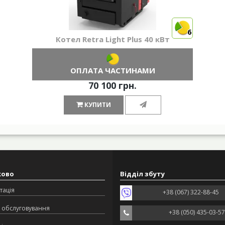
6
Котел Retra Light Plus 40 кВт
ОПЛАТА ЧАСТИНАМИ
70 100 грн.
КУПИТИ
ково
Відділ збуту
тація
+38 (067) 322-88-45
 обслуговування
+38 (050) 435-03-57