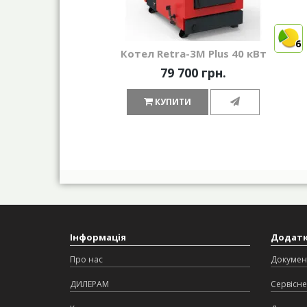
6
Котел Retra-3М Plus 40 кВт
79 700 грн.
КУПИТИ
Інформація
Додат
Про нас
Докумен
ДИЛЕРАМ
Сервісне