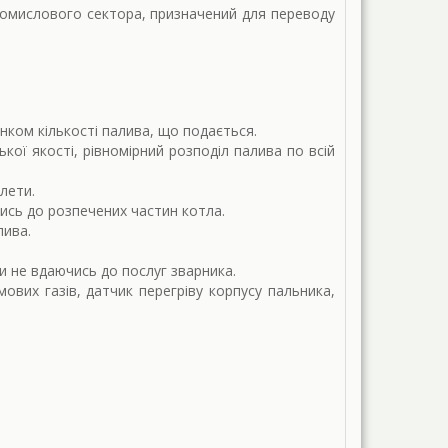
ромислового сектора, призначений для переводу
ком кількості палива, що подається.
ої якості, рівномірний розподіл палива по всій
лети.
ись до розпечених частин котла.
лива.
и не вдаючись до послуг зварника.
вих газів, датчик перегріву корпусу пальника,