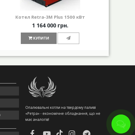
Котел Retra-3М Plus 1500 кВт
1 164 000 грн.
КУПИТИ
Опалювальні котли на твердому паливі
«Ретра» - економічне обладнання, що не
m
має аналогів!