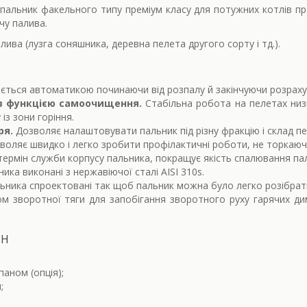
- пальник факельного типу преміум класу для потужних котлів п
чу палива.
лива (лузга соняшника, деревна пелета другого сорту і тд.).
ється автоматикою починаючи від розпалу й закінчуючи розрахун
з функцією самоочищення.
Стабільна робота на пелетах низьк
із зони горіння.
ря.
Дозволяє налаштовувати пальник під різну фракцію і склад пе
воляє швидко і легко зробити профілактичні роботи, не торкаюч
термін служби корпусу пальника, покращує якість спалювання па
ика виконані з нержавіючої сталі AISI 310s.
льника спроектовані так щоб пальник можна було легко розібрат
 зворотної тяги для запобігання зворотного руху гарячих димо
CH
аном (опція);
;