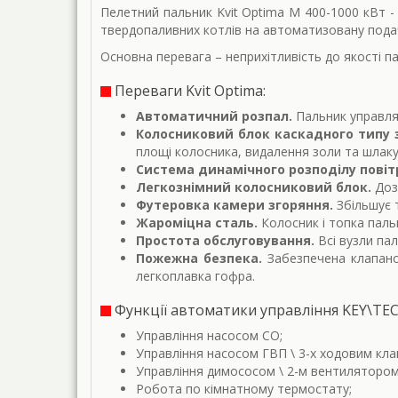
Пелетний пальник Kvit Optima M 400-1000 кВт 
твердопаливних котлів на автоматизовану пода
Основна перевага – неприхітливість до якості па
Переваги Kvit Optima:
Автоматичний розпал.
Пальник управля
Колосниковий блок каскадного типу 
площі колосника, видалення золи та шлаку 
Система динамічного розподілу повіт
Легкознімний колосниковий блок.
Доз
Футеровка камери згоряння.
Збільшує 
Жароміцна сталь.
Колосник і топка пальн
Простота обслуговування.
Всі вузли па
Пожежна безпека.
Забезпечена клапаном
легкоплавка гофра.
Функції автоматики управління KEY\TE
Управління насосом СО;
Управління насосом ГВП \ 3-х ходовим клап
Управління димососом \ 2-м вентилятором
Робота по кімнатному термостату;