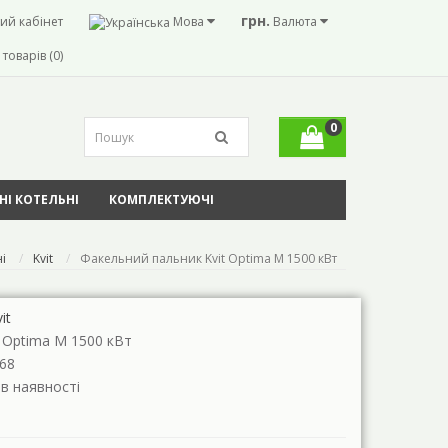
грн.
ий кабінет
Мова
Валюта
товарів (0)
0
І КОТЕЛЬНІ
КОМПЛЕКТУЮЧІ
і
Kvit
Факельний пальник Kvit Optima M 1500 кВт
it
t Optima M 1500 кВт
68
 в наявності