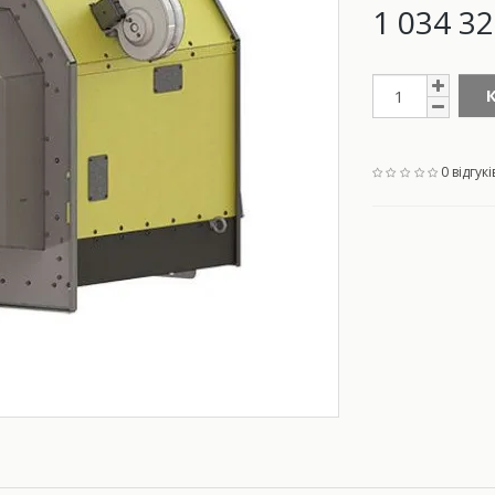
1 034 32
0 відгукі