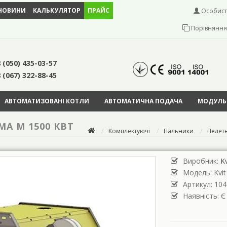
НОВИНИ
КАЛЬКУЛЯТОР
ПРАЙС
Особист
Порівняння 
 (050) 435-03-57
 (067) 322-88-45
АВТОМАТИЗОВАНІ КОТЛИ
АВТОМАТИЧНА ПОДАЧА
МОДУЛЬН
A M 1500 КВТ
Комплектуючі
Пальники
Пелетн
Виробник:
Kv
Модель:
Kvi
Артикул: 104
Наявність: Є