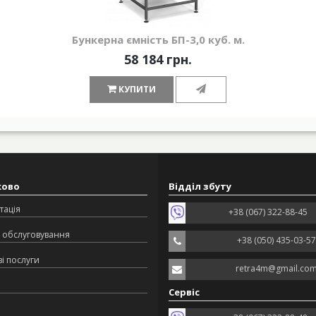
Бункерна ємність БП-3,0 куб. м.
58 184 грн.
КУПИТИ
ково
Відділ збуту
тація
+38 (067) 322-88-45
 обслуговування
+38 (050) 435-03-57
і послуги
retra4m@gmail.co
Сервіс