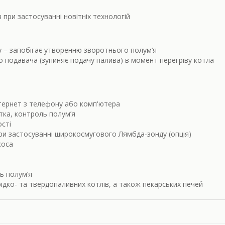
при застосуванні новітніх технологій
 – запобігає утворенню зворотнього полум’я
 подавача (зупиняє подачу палива) в момент перегріву котла
нтернет з телефону або комп'ютера
ка, контроль полум’я
сті
и застосуванні широкосмугового Лямбда-зонду (опція)
соса
ь полум’я
рідко- та твердопаливних котлів, а також пекарських печей