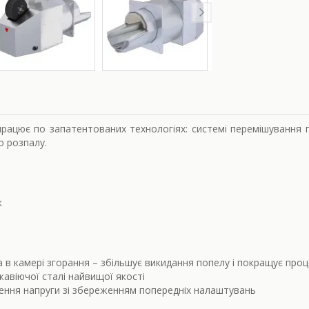
рацює по запатентованих технологіях: системі перемішування па
 розпалу.
к
в камері згорання – збільшує викидання попелу і покращує проц
авіючої сталі найвищої якості
ення напруги зі збереженням попередніх налаштувань