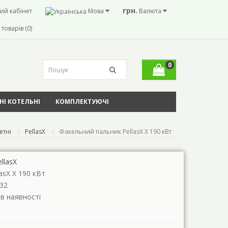
грн.
ий кабінет
Мова
Валюта
товарів (0)
0
І КОТЕЛЬНІ
КОМПЛЕКТУЮЧІ
етні
PellasX
Факельний пальник PellasX X 190 кВт
llasX
lasX X 190 кВт
32
 в наявності