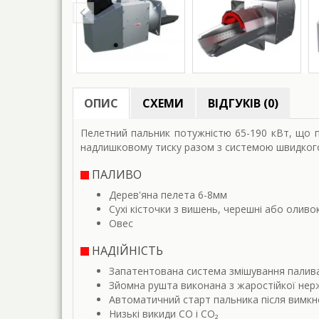
ОПИС
СХЕМИ
ВІДГУКІВ (0)
Пелетний пальник потужністю 65-190 кВт, що п
надлишковому тиску разом з системою швидкого
ПАЛИВО
Дерев'яна пелета 6-8мм
Сухі кісточки з вишень, черешні або оливо
Овес
НАДІЙНІСТЬ
Запатентована система змішування палива 
Зйомна рушта виконана з жаростійкої нерж
Автоматичний старт пальника після вимкн
Низькі викиди CO i CO₂