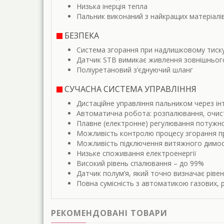
Низька інерція тепла
Пальник виконаний з найкращих матеріалів 
БЕЗПЕКА
Система згорання при надлишковому тиску
Датчик STB вимикає живлення зовнішнього
Поліуретановий з’єднуючий шланг
СУЧАСНА СИСТЕМА УПРАВЛІННЯ
Дистаційне управління пальником через і
Автоматична робота: розпалювання, очист
Плавне (електронне) регулювання потужно
Можливість контролю процесу згорання пр
Можливість підключення витяжного димо
Низьке споживання електроенергії
Високий рівень спалювання – до 99%
Датчик полум’я, який точно визначає рівен
Повна сумісність з автоматикою газових, 
РЕКОМЕНДОВАНІ ТОВАРИ