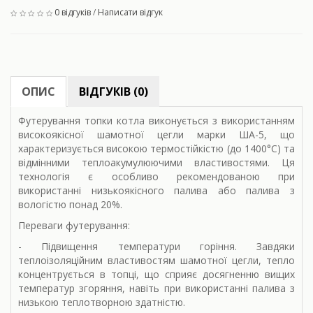
0 відгуків
/
Написати відгук
ОПИС
ВІДГУКІВ (0)
Футерування топки котла виконується з використанням
високоякісної шамотної цегли марки ША-5, що
характеризується високою термостійкістю (до 1400°C) та
відмінними теплоакумулюючими властивостями. Ця
технологія є особливо рекомендованою при
використанні низькоякісного палива або палива з
вологістю понад 20%.
Переваги футерування:
- Підвищення температури горіння. Завдяки
теплоізоляційним властивостям шамотної цегли, тепло
концентрується в топці, що сприяє досягненню вищих
температур згоряння, навіть при використанні палива з
низькою теплотворною здатністю.