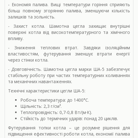
- Економія палива. Вищі температури горіння сприяють
більш повному згорянню палива, зменшуючи кількість
залишків та зольність.
- Захист котла. Шамотна цегла захищає внутрішні
поверхні котла від високотемпературного та хімічного
впливу.
- Зниження теплових втрат. Завдяки ізоляційним
властивостям, футерування зменшує втрати енергії
через стінки котла.
- Довговічність. Шамотна цегла марки ША-5 забезпечує
стабільну роботу при частих температурних коливаннях
та механічних навантаженнях.
Технічні характеристики цегли ША-5:
Робоча температура: до 1400°C.
Щільність: 2,3 г/см³.
Теплопровідність: 0,7-0,8 Вт/(м·К).
Стійкість до термічних ударів: понад 20 циклів.
Футерування топки котла – це розумне рішення для
підвищення ефективності роботи котла, економії палива