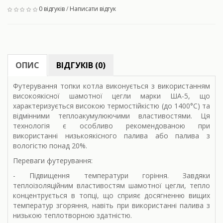
0 відгуків
/
Написати відгук
ОПИС
ВІДГУКІВ (0)
Футерування топки котла виконується з використанням
високоякісної шамотної цегли марки ША-5, що
характеризується високою термостійкістю (до 1400°C) та
відмінними теплоакумулюючими властивостями. Ця
технологія є особливо рекомендованою при
використанні низькоякісного палива або палива з
вологістю понад 20%.
Переваги футерування:
- Підвищення температури горіння. Завдяки
теплоізоляційним властивостям шамотної цегли, тепло
концентрується в топці, що сприяє досягненню вищих
температур згоряння, навіть при використанні палива з
низькою теплотворною здатністю.