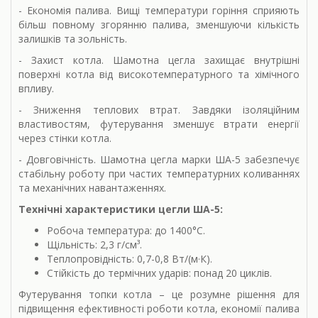
- Економія палива. Вищі температури горіння сприяють
більш повному згорянню палива, зменшуючи кількість
залишків та зольність.
- Захист котла. Шамотна цегла захищає внутрішні
поверхні котла від високотемпературного та хімічного
впливу.
- Зниження теплових втрат. Завдяки ізоляційним
властивостям, футерування зменшує втрати енергії
через стінки котла.
- Довговічність. Шамотна цегла марки ША-5 забезпечує
стабільну роботу при частих температурних коливаннях
та механічних навантаженнях.
Технічні характеристики цегли ША-5:
Робоча температура: до 1400°C.
Щільність: 2,3 г/см³.
Теплопровідність: 0,7-0,8 Вт/(м·К).
Стійкість до термічних ударів: понад 20 циклів.
Футерування топки котла – це розумне рішення для
підвищення ефективності роботи котла, економії палива