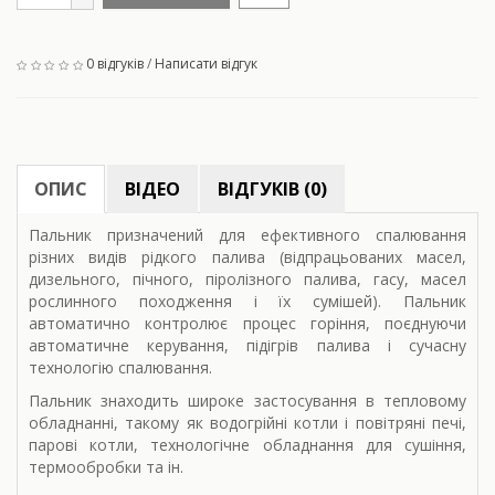
0 відгуків
/
Написати відгук
ОПИС
ВІДЕО
ВІДГУКІВ (0)
Пальник призначений для ефективного спалювання
різних видів рідкого палива (відпрацьованих масел,
дизельного, пічного, піролізного палива, гасу, масел
рослинного походження і їх сумішей). Пальник
автоматично контролює процес горіння, поєднуючи
автоматичне керування, підігрів палива і сучасну
технологію спалювання.
Пальник знаходить широке застосування в тепловому
обладнанні, такому як водогрійні котли і повітряні печі,
парові котли, технологічне обладнання для сушіння,
термообробки та ін.