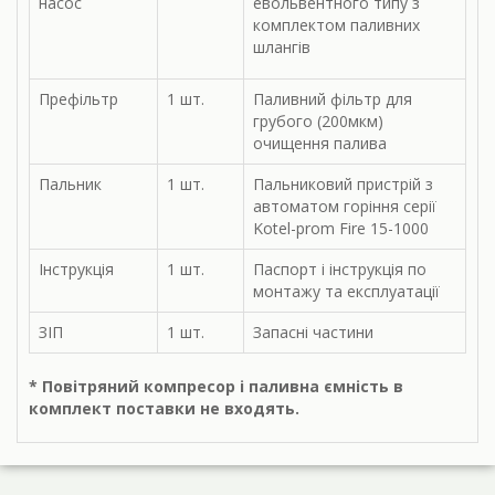
насос
евольвентного типу з
комплектом паливних
шлангів
Префільтр
1 шт.
Паливний фільтр для
грубого (200мкм)
очищення палива
Пальник
1 шт.
Пальниковий пристрій з
автоматом горіння серії
Kotel-prom Fire 15-1000
Інструкція
1 шт.
Паспорт і інструкція по
монтажу та експлуатації
ЗІП
1 шт.
Запасні частини
* Повітряний компресор і паливна ємність в
комплект поставки не входять.