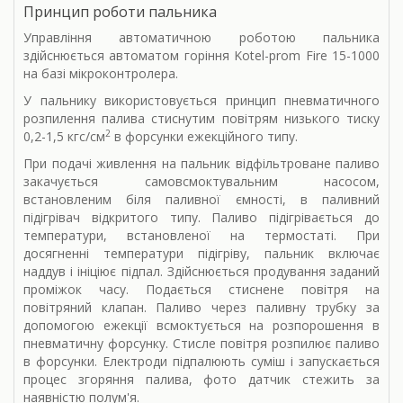
Принцип роботи пальника
Управління автоматичною роботою пальника
здійснюється автоматом горіння Kotel-prom Fire 15-1000
на базі мікроконтролера.
У пальнику використовується принцип пневматичного
розпилення палива стиснутим повітрям низького тиску
2
0,2-1,5 кгс/см
в форсунки ежекційного типу.
При подачі живлення на пальник відфільтроване паливо
закачується самовсмоктувальним насосом,
встановленим біля паливної ємності, в паливний
підігрівач відкритого типу. Паливо підігрівається до
температури, встановленої на термостаті. При
досягненні температури підігріву, пальник включає
наддув і ініціює підпал. Здійснюється продування заданий
проміжок часу. Подається стиснене повітря на
повітряний клапан. Паливо через паливну трубку за
допомогою ежекції всмоктується на розпорошення в
пневматичну форсунку. Стисле повітря розпилює паливо
в форсунки. Електроди підпалюють суміш і запускається
процес згоряння палива, фото датчик стежить за
наявністю полум'я.