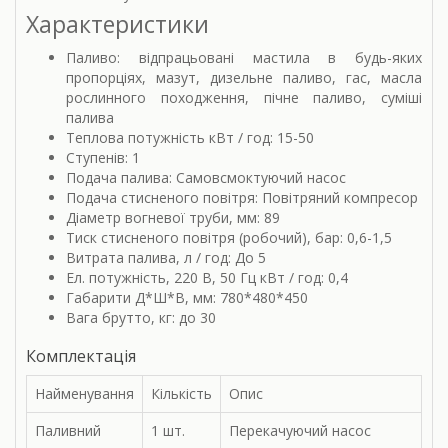
Характеристики
Паливо: відпрацьовані мастила в будь-яких
пропорціях, мазут, дизельне паливо, гас, масла
рослинного походження, пічне паливо, суміші
палива
Теплова потужність кВт / год: 15-50
Ступенів: 1
Подача палива: Самовсмоктуючий насос
Подача стисненого повітря: Повітряний компресор
Діаметр вогневої труби, мм: 89
Тиск стисненого повітря (робочий), бар: 0,6-1,5
Витрата палива, л / год: До 5
Ел. потужність, 220 В, 50 Гц кВт / год: 0,4
Габарити Д*Ш*В, мм: 780*480*450
Вага брутто, кг: до 30
Комплектація
Найменування
Кількість
Опис
Паливний
1 шт.
Перекачуючий насос