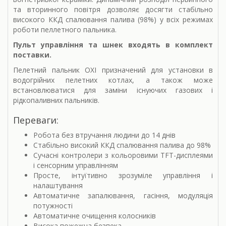
та вторинного повітря дозволяє досягти стабільно
високого ККД спалювання палива (98%) у всіх режимах
роботи пеллетного пальника.
Пульт управління та шнек входять в комплект
поставки.
Пелетний пальник OXI призначений для установки в
водогрійних пелетних котлах, а також може
встановлюватися для заміни існуючих газових і
рідкопаливних пальників.
Переваги:
Робота без втручання людини до 14 днів
Стабільно високий ККД спалювання палива до 98%
Сучасні контролери з кольоровими TFT-дисплеями
і сенсорним управлінням
Просте, інтуїтивно зрозуміле управління і
налаштування
Автоматичне запалювання, гасіння, модуляція
потужності
Автоматичне очищення колосників
Висока пожежна безпека