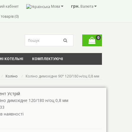
грн.
ий кабінет
Мова
Валюта
товарів (0)
0
І КОТЕЛЬНІ
КОМПЛЕКТУЮЧІ
Коліно
Коліно димохідне 90° 120/180 н/оц 0,8 мм
ент Устрій
іно димохідне 120/180 н/оц 0,8 мм
33
 в наявності