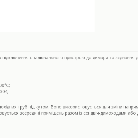
о підключення опалювального пристрою до димаря та зєднання д
00
°С;
304;
охідних труб під кутом. Воно використовується для зміни напрям
совується всередині приміщень разом із сендвіч-димоходами або 