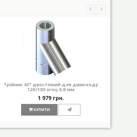
Трійник 45° двостінний для димоходу
Труб
120/180 н/оц 0,8 мм
1 979 грн.
КУПИТИ