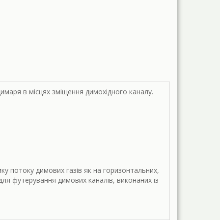
имаря в місцях зміщення димохідного каналу.
ку потоку димових газів як на горизонтальних,
для футерування димових каналів, виконаних із