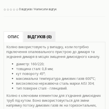
0 відгуків
/
Написати відгук
ОПИС
ВІДГУКІВ (0)
Коліно використовують у випадку, коли потрібно
підключення опалювального пристрою до димаря та
зєднання димаря в місцях зміщення димохідного каналу.
діаметр: 160/220;
товщина сталі: 0,8 мм;
кут повороту
45°;
максимальна температура димових газів 600
°С;
високоякісна нержавіюча сталь марки AISI 304;
тип поверхні сталі - глянцевий.
Коліно є ключовим елементом для з'єднання димохідних
труб під кутом. Воно використовується для зміни
напрямку потоку димових газів як на горизонтальних,