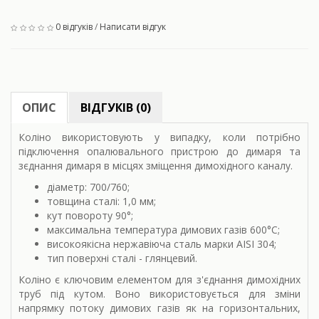
0 відгуків
/
Написати відгук
ОПИС
ВІДГУКІВ (0)
Коліно використовують у випадку, коли потрібно
підключення опалювального пристрою до димаря та
зєднання димаря в місцях зміщення димохідного каналу.
діаметр: 700/760;
товщина сталі: 1,0 мм;
кут повороту
90°;
максимальна температура димових газів 600
°С;
високоякісна нержавіюча сталь марки AISI 304;
тип поверхні сталі - глянцевий.
Коліно є ключовим елементом для з'єднання димохідних
труб під кутом. Воно використовується для зміни
напрямку потоку димових газів як на горизонтальних,