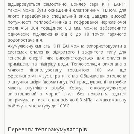
відшаровується самостійно. Бойлер серії KHT EAI-11
також може бути оснащений електричним ТЕНом, для
якого передбачено спеціальний вихід. Завдяки високій
потужності теплообмінника з гофрованої нержавіючої
сталі AISI 304 товщиною 0,3 мм, можна забезпечити
одночасне підключення від 6 до 18 точок гарячого
водопостачання.
Акумулюючу ємність KHT EAI можна використовувати в
системах опалення відкритого і закритого типу для
генерації енергії, яка використовується для опалення
приміщень та підігріву води. Теплоізоляція виконана з
м'якого пінополіуретану товщиною 100 мм, що
ефективно мінімізує втрати тепла. Обшивка виготовлена
з штучної шкіри (дерматину). Усі приєднувальні патрубки
мають внутрішню різьбу. Корпус теплоакумулятора
виготовлений з чорної сталі без покриття, здатен
витримувати тиск теплоносія до 0,3 МПа та максимальну
робочу температуру до 100°С.
Переваги теплоакумуляторів