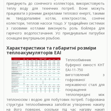
приєднують до сонячного коллектора, використовують
теплу воду для технічних потреб. Вони можуть
працювати з різними джерелами теплової енергії, такими
як твердопаливні котли, електрокотли, сонячні
колектори, теплові насоси тощо. У традиційних системах
з газовими котлами виконують роль бойлера для
гарячого водопостачання. Усі приєднувальні патрубки
оснащені внутрішньою різьбою.
Характеристики та габаритні розміри
теплоакумуляторів ЕАІ
Теплообмінник
буферної ємності KHT
EAI-11-750
виготовлений з
гофрованої
нержавіючої сталі для
покращення
теплопередачі між
теплоносієм і водою для побутових потреб. Гофрована
структура теплообмінника запобігає утворенню накипу
на його поверхні, оскільки під час нагріву накип