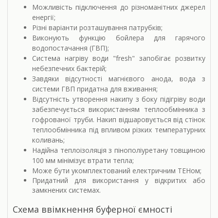
Можливість підключення до різноманітних джерел
енергії;
Різні варіанти розташування патрубків;
Виконують функцію бойлера для гарячого
водопостачання (ГВП);
Система нагріву води "fresh" запобігає розвитку
небезпечних бактерій;
Завдяки відсутності магнієвого анода, вода з
системи ГВП придатна для вживання;
Відсутність утворення накипу з боку підігріву води
забезпечується використанням теплообмінника з
гофрованої труби. Накип відшаровується від стінок
теплообмінника під впливом різких температурних
коливань;
Надійна теплоізоляція з пінополіуретану товщиною
100 мм мінімізує втрати тепла;
Може бути укомплектований електричним ТЕНом;
Придатний для використання у відкритих або
замкнених системах.
Схема ввімкнення буферної ємності