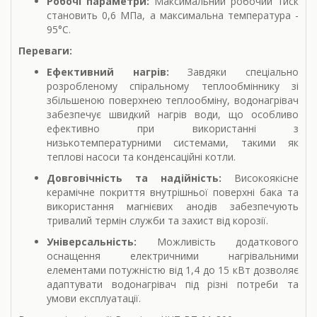
Робочі параметри:
Максимальний робочий тиск
становить 0,6 МПа, а максимальна температура -
95°C.
Переваги:
Ефективний нагрів:
Завдяки спеціально
розробленому спіральному теплообміннику зі
збільшеною поверхнею теплообміну, водонагрівач
забезпечує швидкий нагрів води, що особливо
ефективно при використанні з
низькотемпературними системами, такими як
теплові насоси та конденсаційні котли.
Довговічність та надійність:
Високоякісне
керамічне покриття внутрішньої поверхні бака та
використання магнієвих анодів забезпечують
тривалий термін служби та захист від корозії.
Універсальність:
Можливість додаткового
оснащення електричними нагрівальними
елементами потужністю від 1,4 до 15 кВт дозволяє
адаптувати водонагрівач під різні потреби та
умови експлуатації.