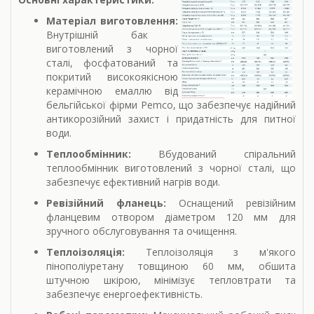
Матеріал виготовлення:
Внутрішній бак
виготовлений з чорної
сталі, фосфатований та
покритий високоякісною
керамічною емаллю від
бельгійської фірми Pemco, що забезпечує надійний
антикорозійний захист і придатність для питної
води.
Теплообмінник:
Вбудований спіральний
теплообмінник виготовлений з чорної сталі, що
забезпечує ефективний нагрів води.
Ревізійний фланець:
Оснащений ревізійним
фланцевим отвором діаметром 120 мм для
зручного обслуговування та очищення.
Теплоізоляція:
Теплоізоляція з м'якого
пінополіуретану товщиною 60 мм, обшита
штучною шкірою, мінімізує тепловтрати та
забезпечує енергоефективність.