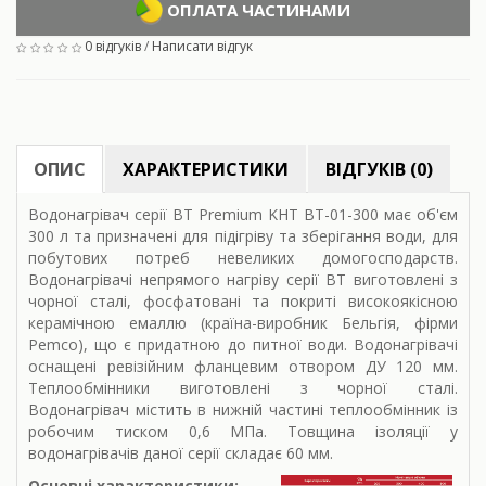
ОПЛАТА ЧАСТИНАМИ
0 відгуків
/
Написати відгук
ОПИС
ХАРАКТЕРИСТИКИ
ВІДГУКІВ (0)
Водонагрівач серії ВТ Premium KHT BT-01-300 має об'єм
300 л та призначені для підігріву та зберігання води, для
побутових потреб невеликих домогосподарств.
Водонагрівачі непрямого нагріву серії ВТ виготовлені з
чорної сталі, фосфатовані та покриті високоякісною
керамічною емаллю (країна-виробник Бельгія, фірми
Pemco), що є придатною до питної води. Водонагрівачі
оснащені ревізійним фланцевим отвором ДУ 120 мм.
Теплообмінники виготовлені з чорної сталі.
Водонагрівач містить в нижній частині теплообмінник із
робочим тиском 0,6 МПа. Товщина ізоляції у
водонагрівачів даної серії складає 60 мм.
Основні характеристики: