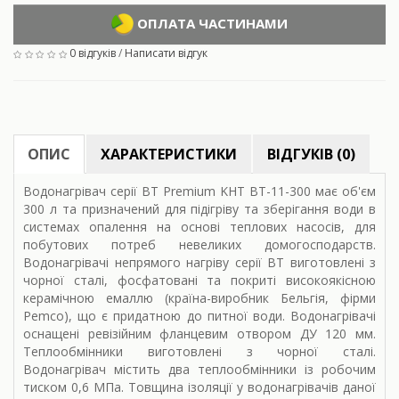
ОПЛАТА ЧАСТИНАМИ
0 відгуків
/
Написати відгук
ОПИС
ХАРАКТЕРИСТИКИ
ВІДГУКІВ (0)
Водонагрівач серії ВТ Premium KHT BT-11-300 має об'єм
300 л та призначений для підігріву та зберігання води в
системах опалення на основі теплових насосів, для
побутових потреб невеликих домогосподарств.
Водонагрівачі непрямого нагріву серії ВТ виготовлені з
чорної сталі, фосфатовані та покриті високоякісною
керамічною емаллю (країна-виробник Бельгія, фірми
Pemco), що є придатною до питної води. Водонагрівачі
оснащені ревізійним фланцевим отвором ДУ 120 мм.
Теплообмінники виготовлені з чорної сталі.
Водонагрівач містить два теплообмінники із робочим
тиском 0,6 МПа. Товщина ізоляції у водонагрівачів даної