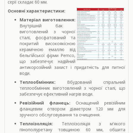
серії складає 60 мм.
Основні характеристики:
Матеріал виготовлення:
Внутрішній бак
виготовлений з чорної
сталі, фосфатований та
покритий високоякісною
керамічною емаллю від
бельгійської фірми Pemco,
що забезпечує надійний
антикорозійний захист і придатність для питної
води.
Теплообмінник:
Вбудований спіральний
теплообмінник виготовлений з чорної сталі, що
забезпечує ефективний нагрів води.
Ревізійний фланець:
Оснащений ревізійним
фланцевим отвором діаметром 120 мм для
зручного обслуговування та очищення.
Теплоізоляція:
Теплоізоляція з м'якого
пінополіуретану товщиною 60 мм, обшита