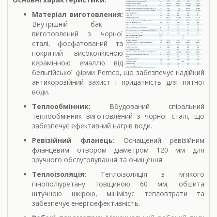
Матеріал виготовлення:
Внутрішній бак
виготовлений з чорної
сталі, фосфатований та
покритий високоякісною
керамічною емаллю від
бельгійської фірми Pemco, що забезпечує надійний
антикорозійний захист і придатність для питної
води.
Теплообмінник:
Вбудований спіральний
теплообмінник виготовлений з чорної сталі, що
забезпечує ефективний нагрів води.
Ревізійний фланець:
Оснащений ревізійним
фланцевим отвором діаметром 120 мм для
зручного обслуговування та очищення.
Теплоізоляція:
Теплоізоляція з м'якого
пінополіуретану товщиною 60 мм, обшита
штучною шкірою, мінімізує тепловтрати та
забезпечує енергоефективність.