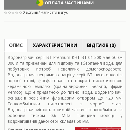
ОПЛАТА ЧАСТИНАМИ
0 відгуків
/
Написати відгук
ОПИС
ХАРАКТЕРИСТИКИ
ВІДГУКІВ (0)
Водонагрівач серії ВТ Premium KHT BT-01-300 має об'єм
300 л та призначені для підігріву та зберігання води, для
побутових потреб невеликих домогосподарств.
Водонагрівачі непрямого нагріву серії ВТ виготовлені з
чорної сталі, фосфатовані та покриті високоякісною
керамічною емаллю (країна-виробник Бельгія, фірми
Pemco), що є придатною до питної води. Водонагрівачі
оснащені ревізійним фланцевим отвором ДУ 120 мм.
Теплообмінники виготовлені з чорної сталі.
Водонагрівач містить в нижній частині теплообмінник із
робочим тиском 0,6 МПа. Товщина ізоляції у
водонагрівачів даної серії складає 60 мм.
Основні характеристики: