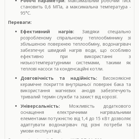
Робочі параметри:
Максимальний робочий тиск
становить 0,6 МПа, а максимальна температура -
95°C.
Переваги:
Ефективний нагрів:
Завдяки спеціально
розробленому спіральному теплообміннику зі
збільшеною поверхнею теплообміну, водонагрівач
забезпечує швидкий нагрів води, що особливо
ефективно при використанні з
низькотемпературними системами, такими як
теплові насоси та конденсаційні котли.
Довговічність та надійність:
Високоякісне
керамічне покриття внутрішньої поверхні бака та
використання магнієвих анодів забезпечують
тривалий термін служби та захист від корозії.
Універсальність:
Можливість додаткового
оснащення електричними нагрівальними
елементами потужністю від 1,4 до 15 кВт дозволяє
адаптувати водонагрівач під різні потреби та
умови експлуатації.