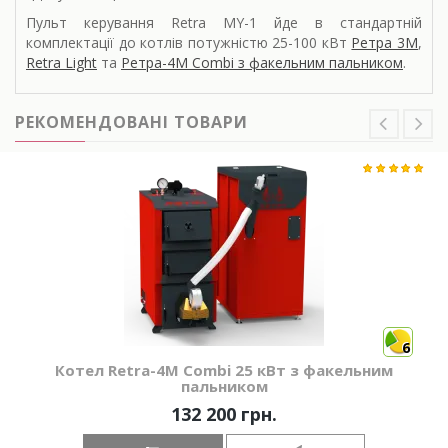
Пульт керування Retra MY-1 йде в стандартній
комплектації до котлів потужністю 25-100 кВт
Ретра 3М
,
Retra Light
та
Ретра-4М Combi з факельним пальником
.
РЕКОМЕНДОВАНІ ТОВАРИ
6
Котел Retra-4М Combi 25 кВт з факельним
пальником
132 200 грн.