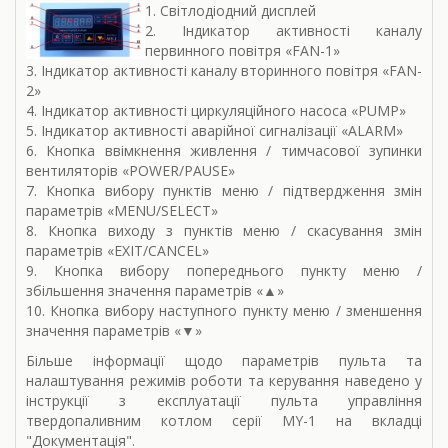
1. Світлодіодний дисплей
2. Індикатор активності каналу
первинного повітря «FAN-1»
3. Індикатор активності каналу вторинного повітря «FAN-
2»
4. Індикатор активності циркуляційного насоса «PUMP»
5. Індикатор активності аварійної сигналізації «ALARM»
6. Кнопка ввімкнення живлення / тимчасової зупинки
вентиляторів «POWER/PAUSE»
7. Кнопка вибору пунктів меню / підтвердження змін
параметрів «MENU/SELECT»
8. Кнопка виходу з пунктів меню / скасування змін
параметрів «EXIT/CANCEL»
9. Кнопка вибору попереднього пункту меню /
збільшення значення параметрів «▲»
10. Кнопка вибору наступного пункту меню / зменшення
значення параметрів «▼»
Більше інформації щодо параметрів пульта та
налаштування режимів роботи та керування наведено у
інструкції з експлуатації пульта управління
твердопаливним котлом серії MY-1 на вкладці
"Документація".