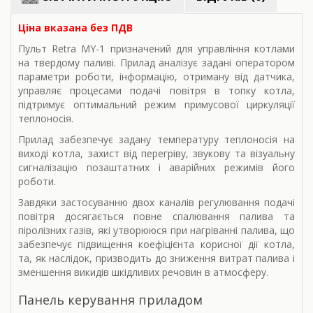
Ціна вказана без ПДВ
Пульт Retra MY-1 призначений для управління котлами
на твердому паливі. Прилад аналізує задані оператором
параметри роботи, інформацію, отриману від датчика,
управляє процесами подачі повітря в топку котла,
підтримує оптимальний режим примусової циркуляції
теплоносія.
Прилад забезпечує задану температуру теплоносія на
виході котла, захист від перегріву, звукову та візуальну
сигналізацію позаштатних і аварійних режимів його
роботи.
Завдяки застосуванню двох каналів регулювання подачі
повітря досягається повне спалювання палива та
піролізних газів, які утворююся при нагріванні палива, що
забезпечує підвищення коефіцієнта корисної дії котла,
та, як наслідок, призводить до зниження витрат палива і
зменшення викидів шкідливих речовин в атмосферу.
Панель керування приладом