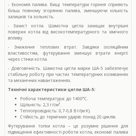
- Економія палива. Вищі температури горіння сприяють
більш повному згорянню палива, зменшуючи кількість
залишків та зольність.
- Захист котла. Шамотна цегла захищає внутрішні
поверхні котла від високотемпературного та хімічного
впливу.
- Зниження теплових втрат. Завдяки ізоляційним
властивостям, футерування зменшує втрати енергії
через стінки котла.
- Довговічність. Шамотна цегла марки ША-5 забезпечує
стабільну роботу при частих температурних коливаннях
та механічних навантаженнях.
Технічні характеристики цегли ША-5:
Робоча температура: до 1400°C.
Щільність: 2,3 г/см³.
Теплопровідність: 0,7-0,8 Вт/(м·К).
Стійкість до термічних ударів: понад 20 циклів.
Футерування топки котла – це розумне рішення для
підвищення ефективності роботи котла, економії палива