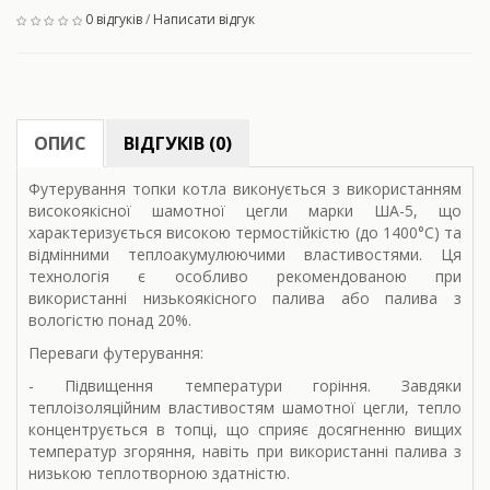
0 відгуків
/
Написати відгук
ОПИС
ВІДГУКІВ (0)
Футерування топки котла виконується з використанням
високоякісної шамотної цегли марки ША-5, що
характеризується високою термостійкістю (до 1400°C) та
відмінними теплоакумулюючими властивостями. Ця
технологія є особливо рекомендованою при
використанні низькоякісного палива або палива з
вологістю понад 20%.
Переваги футерування:
- Підвищення температури горіння. Завдяки
теплоізоляційним властивостям шамотної цегли, тепло
концентрується в топці, що сприяє досягненню вищих
температур згоряння, навіть при використанні палива з
низькою теплотворною здатністю.