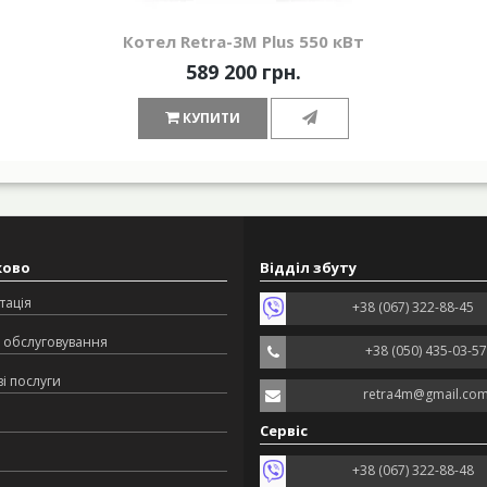
Котел Retra-3М Plus 550 кВт
589 200 грн.
КУПИТИ
ково
Відділ збуту
тація
+38 (067) 322-88-45
 обслуговування
+38 (050) 435-03-57
і послуги
retra4m@gmail.co
Сервіс
+38 (067) 322-88-48