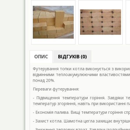
ОПИС
ВІДГУКІВ (0)
Футерування топки котла виконується з викори
відмінними теплоакумулюючими властивостями.
понад 20%.
Переваги футерування:
- Підвищення температури горіння. Завдяки т
температур згоряння, навіть при використанні
- Економія палива. Вищі температури горіння с
- Захист котла. Шамотна цегла захищає внутрішн
- Зниження теплових втрат. Завдяки ізоляційни