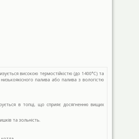
зується високою термостійкістю (до 1400°C) та
низькоякісного палива або палива з вологістю
трується в топці, що сприяє досягненню вищих
ишків та зольність.
.
и котла.