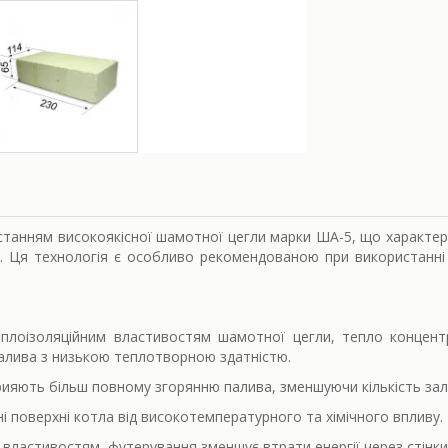
станням високоякісної шамотної цегли марки ША-5, що характери
 Ця технологія є особливо рекомендованою при використанні 
еплоізоляційним властивостям шамотної цегли, тепло концен
 палива з низькою теплотворною здатністю.
прияють більш повному згорянню палива, зменшуючи кількість зал
і поверхні котла від високотемпературного та хімічного впливу
м властивостям, футерування зменшує втрати енергії через стінк