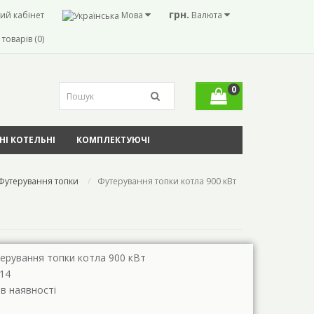
грн.
ий кабінет
Мова
Валюта
товарів (0)
0
І КОТЕЛЬНІ
КОМПЛЕКТУЮЧІ
Футерування топки
Футерування топки котла 900 кВт
ерування топки котла 900 кВт
14
 в наявності