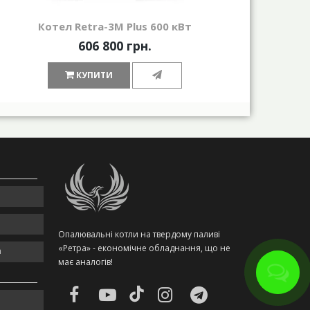
Котел Retra-3М Plus 600 кВт
К
606 800 грн.
КУПИТИ
Опалювальні котли на твердому паливі
«Ретра» - економічне обладнання, що не
m
має аналогів!