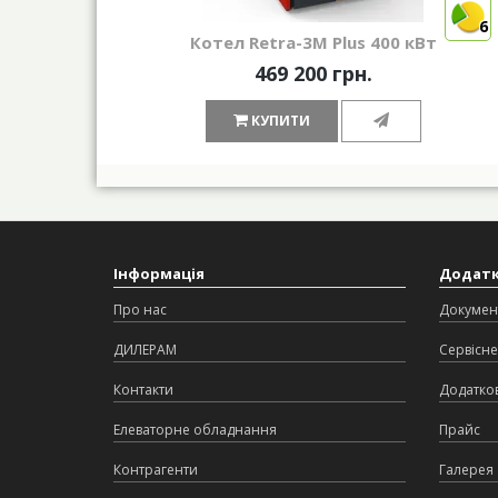
6
Котел Retra-3М Plus 400 кВт
469 200 грн.
КУПИТИ
Інформація
Додат
Про нас
Докумен
ДИЛЕРАМ
Сервісне
Контакти
Додатков
Елеваторне обладнання
Прайс
Контрагенти
Галерея