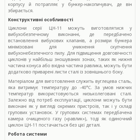
корпусу й потрапляє у бункер-накопичувач, де він
збирається.
Конструктивні особливості
Циклони серії ЦН-11 можуть виготовлятися у
вибухобезпечному виконанні, де передбачено
встановлення вибухових клапанів, а розміри бункера
мінімізовані для уникнення скупчення
вибухонебезпечного пилу. Для підвищення довговічності
циклонів у найбільш зношуваних зонах, таких як нижня
частина конуса або вхідна частина равлика, можуть бути
додатково приварені листи сталі із зовнішнього боку.
Матеріалом для виготовлення служить вуглецева сталь,
яка витримує температуру до -40°C. За умов нижчих
температур використовуються низьколеговані сталі.
Залежно від потреб експлуатації, циклони можуть бути
виконані як у вигляді окремих пристроїв, так і у складі
групових установок. У групових системах передбачена
камера очищеного газу («равлик»), тоді як одиночний
циклон ЦН-11 постачається без цієї деталі.
Робота системи