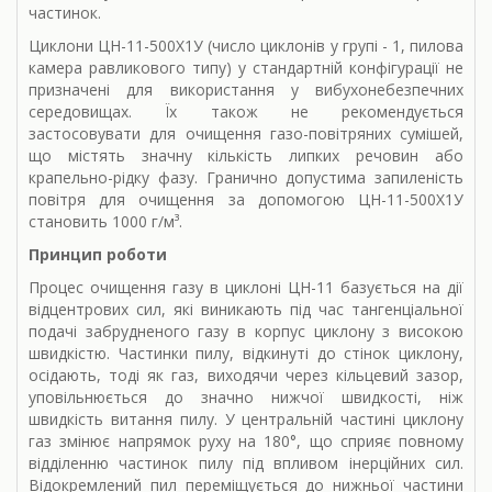
частинок.
Циклони ЦН-11-500Х1У (число циклонів у групі - 1, пилова
камера равликового типу) у стандартній конфігурації не
призначені для використання у вибухонебезпечних
середовищах. Їх також не рекомендується
застосовувати для очищення газо-повітряних сумішей,
що містять значну кількість липких речовин або
крапельно-рідку фазу. Гранично допустима запиленість
повітря для очищення за допомогою ЦН-11-500Х1У
становить 1000 г/м³.
Принцип роботи
Процес очищення газу в циклоні ЦН-11 базується на дії
відцентрових сил, які виникають під час тангенціальної
подачі забрудненого газу в корпус циклону з високою
швидкістю. Частинки пилу, відкинуті до стінок циклону,
осідають, тоді як газ, виходячи через кільцевий зазор,
уповільнюється до значно нижчої швидкості, ніж
швидкість витання пилу. У центральній частині циклону
газ змінює напрямок руху на 180°, що сприяє повному
відділенню частинок пилу під впливом інерційних сил.
Відокремлений пил переміщується до нижньої частини