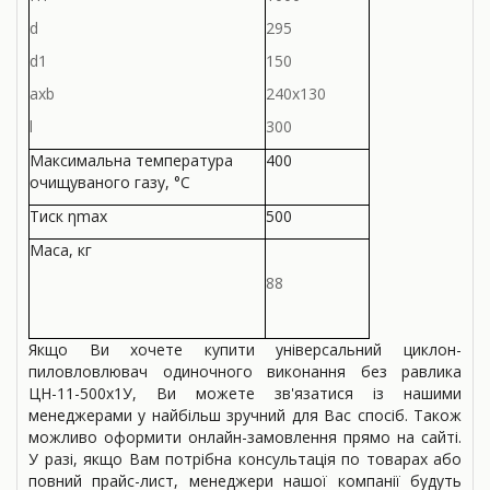
d
295
d1
150
axb
240х130
l
300
Максимальна температура
400
очищуваного газу, °С
Тиск ηmax
500
Маса, кг
88
Якщо Ви хочете купити універсальний циклон-
пиловловлювач одиночного виконання без равлика
ЦН-11-500х1У, Ви можете зв'язатися із нашими
менеджерами у найбільш зручний для Вас спосіб. Також
можливо оформити онлайн-замовлення прямо на сайті.
У разі, якщо Вам потрібна консультація по товарах або
повний прайс-лист, менеджери нашої компанії будуть