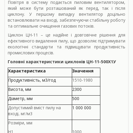
Повітря в систему подається пиловим вентилятором,
який може бути розташований як перед, так і після
циклону. У першому випадку вентилятор доцільно
встановлювати на вході, забезпечуючи стабільну роботу
та оптимальне очищення газових потоків.
Циклон ЦН-11 – це надійне і довговічне рішення для
ефективного видалення пилу, що дозволяє підтримувати
екологічні стандарти та підвищувати продуктивність
промислових процесів.
Головні характеристики циклонів ЦН-11-500Х1У
Характеристика
Значення
Продукти­вність, м3/год
1510-1980
Висота, мм
2300
Діаметр, мм
500
Допустимий вміст пилу на
1 000 000
вході, мг/м3
Розміри, мм
Н1
1000