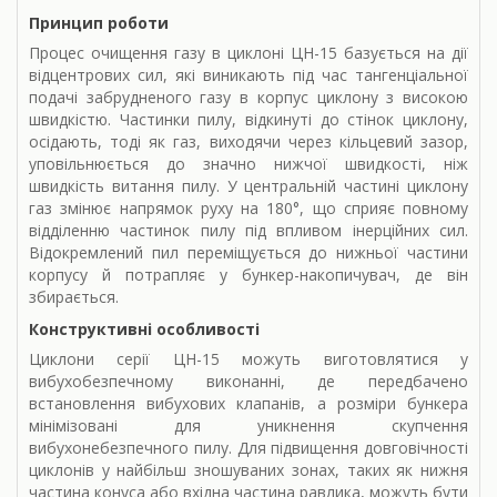
Принцип роботи
Процес очищення газу в циклоні ЦН-15 базується на дії
відцентрових сил, які виникають під час тангенціальної
подачі забрудненого газу в корпус циклону з високою
швидкістю. Частинки пилу, відкинуті до стінок циклону,
осідають, тоді як газ, виходячи через кільцевий зазор,
уповільнюється до значно нижчої швидкості, ніж
швидкість витання пилу. У центральній частині циклону
газ змінює напрямок руху на 180°, що сприяє повному
відділенню частинок пилу під впливом інерційних сил.
Відокремлений пил переміщується до нижньої частини
корпусу й потрапляє у бункер-накопичувач, де він
збирається.
Конструктивні особливості
Циклони серії ЦН-15 можуть виготовлятися у
вибухобезпечному виконанні, де передбачено
встановлення вибухових клапанів, а розміри бункера
мінімізовані для уникнення скупчення
вибухонебезпечного пилу. Для підвищення довговічності
циклонів у найбільш зношуваних зонах, таких як нижня
частина конуса або вхідна частина равлика, можуть бути