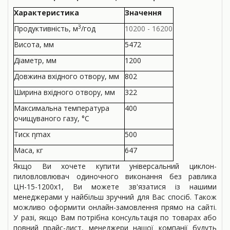
Характеристика
Значення
3
Продукти­вність, м
/год
10200 - 16200
Висота, мм
5472
Діаметр, мм
1200
Довжина вхідного отвору, мм
802
Ширина вхідного отвору, мм
322
Максимальна температура
400
очищуваного газу, °С
Тиск ηmax
500
Маса, кг
647
Якщо Ви хочете купити універсальний циклон-
пиловловлювач одиночного виконання без равлика
ЦН-15-1200х1, Ви можете зв'язатися із нашими
менеджерами у найбільш зручний для Вас спосіб. Також
можливо оформити онлайн-замовлення прямо на сайті.
У разі, якщо Вам потрібна консультація по товарах або
повний прайс-лист, менеджери нашої компанії будуть