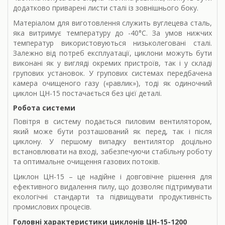
додатково приварені листи сталі із зовнішнього боку.
Матеріалом для виготовлення служить вуглецева сталь,
яка витримує температуру до -40°C. За умов нижчих
температур використовуються низьколеговані сталі.
Залежно від потреб експлуатації, циклони можуть бути
виконані як у вигляді окремих пристроїв, так і у складі
групових установок. У групових системах передбачена
камера очищеного газу («равлик»), тоді як одиночний
циклон ЦН-15 постачається без цієї деталі.
Робота системи
Повітря в систему подається пиловим вентилятором,
який може бути розташований як перед, так і після
циклону. У першому випадку вентилятор доцільно
встановлювати на вході, забезпечуючи стабільну роботу
та оптимальне очищення газових потоків.
Циклон ЦН-15 – це надійне і довговічне рішення для
ефективного видалення пилу, що дозволяє підтримувати
екологічні стандарти та підвищувати продуктивність
промислових процесів.
Головні характеристики циклонів ЦН-15-1200