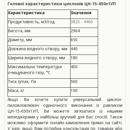
Головні характеристики циклонів ЦН-15-650x1УП
Характеристика
Значення
Продукти­вність, м3/год
3825 - 4460
Висота, мм
2964
Діаметр, мм
650
Довжина вхідного отвору, мм
440
Ширина вхідного отвору, мм
180
Максимальна температура
400
очищуваного газу, °С
Тиск ηmax, Па
500
Маса, кг
190
Якщо Ви хочете купити універсальний циклон-
пиловловлювач одиночного виконання із равликом
ЦН-15-650x1УП, Ви можете зв'язатися із нашими
менеджерами у найбільш зручний для Вас спосіб. Також
можливо оформити онлайн-замовлення прямо на сайті.
У разі, якщо Вам потрібна консультація по товарах або