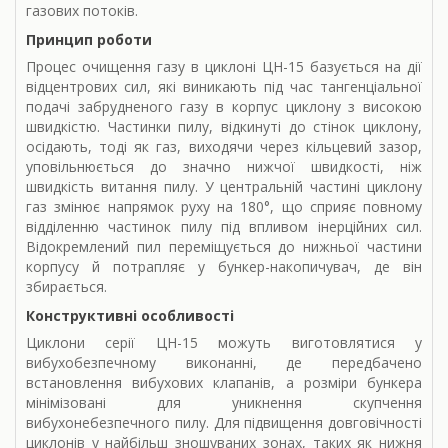
газових потоків.
Принцип роботи
Процес очищення газу в циклоні ЦН-15 базується на дії
відцентрових сил, які виникають під час тангенціальної
подачі забрудненого газу в корпус циклону з високою
швидкістю. Частинки пилу, відкинуті до стінок циклону,
осідають, тоді як газ, виходячи через кільцевий зазор,
уповільнюється до значно нижчої швидкості, ніж
швидкість витання пилу. У центральній частині циклону
газ змінює напрямок руху на 180°, що сприяє повному
відділенню частинок пилу під впливом інерційних сил.
Відокремлений пил переміщується до нижньої частини
корпусу й потрапляє у бункер-накопичувач, де він
збирається.
Конструктивні особливості
Циклони серії ЦН-15 можуть виготовлятися у
вибухобезпечному виконанні, де передбачено
встановлення вибухових клапанів, а розміри бункера
мінімізовані для уникнення скупчення
вибухонебезпечного пилу. Для підвищення довговічності
циклонів у найбільш зношуваних зонах, таких як нижня