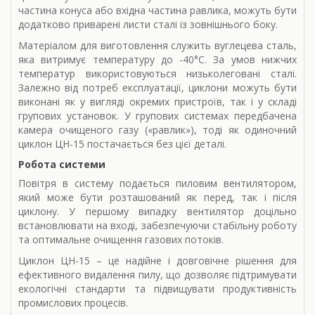
частина конуса або вхідна частина равлика, можуть бути
додатково приварені листи сталі із зовнішнього боку.
Матеріалом для виготовлення служить вуглецева сталь,
яка витримує температуру до -40°C. За умов нижчих
температур використовуються низьколеговані сталі.
Залежно від потреб експлуатації, циклони можуть бути
виконані як у вигляді окремих пристроїв, так і у складі
групових установок. У групових системах передбачена
камера очищеного газу («равлик»), тоді як одиночний
циклон ЦН-15 постачається без цієї деталі.
Робота системи
Повітря в систему подається пиловим вентилятором,
який може бути розташований як перед, так і після
циклону. У першому випадку вентилятор доцільно
встановлювати на вході, забезпечуючи стабільну роботу
та оптимальне очищення газових потоків.
Циклон ЦН-15 – це надійне і довговічне рішення для
ефективного видалення пилу, що дозволяє підтримувати
екологічні стандарти та підвищувати продуктивність
промислових процесів.