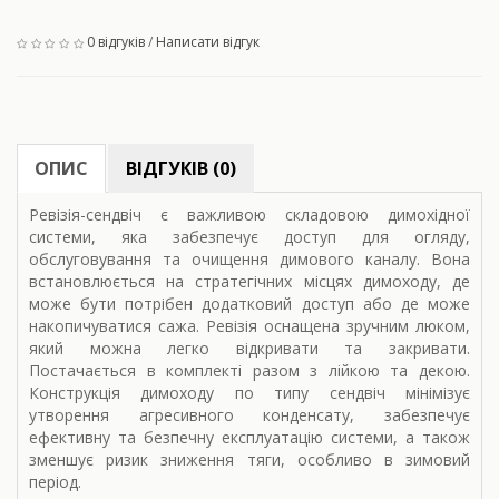
0 відгуків
/
Написати відгук
ОПИС
ВІДГУКІВ (0)
Ревізія-сендвіч є важливою складовою димохідної
системи, яка забезпечує доступ для огляду,
обслуговування та очищення димового каналу. Вона
встановлюється на стратегічних місцях димоходу, де
може бути потрібен додатковий доступ або де може
накопичуватися сажа. Ревізія оснащена зручним люком,
який можна легко відкривати та закривати.
Постачається в комплекті разом з лійкою та декою.
Конструкція димоходу по типу сендвіч мінімізує
утворення агресивного конденсату, забезпечує
ефективну та безпечну експлуатацію системи, а також
зменшує ризик зниження тяги, особливо в зимовий
період.