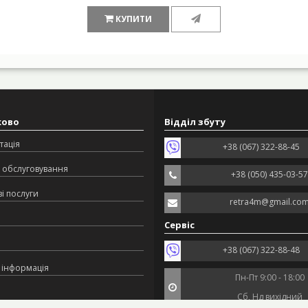
КУПИТИ
ково
Відділ збуту
тація
+38 (067) 322-88-45
 обслуговування
+38 (050) 435-03-57
і послуги
retra4m@gmail.co
Сервіс
+38 (067) 322-88-48
 інформація
Пн-Пт 9:00 - 18:00
Сб, Нд вихідний