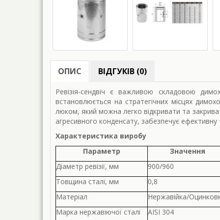
ОПИС
ВІДГУКІВ (0)
Ревізія-сендвіч є важливою складовою димо
встановлюється на стратегічних місцях димох
люком, який можна легко відкривати та закриват
агресивного конденсату, забезпечує ефективну 
Характеристика виробу
Параметр
Значення
Діаметр ревізії, мм
900/960
Товщина сталі, мм
0,8
Матеріал
Нержавійка/Оцинков
Марка нержавіючої сталі
AISI 304