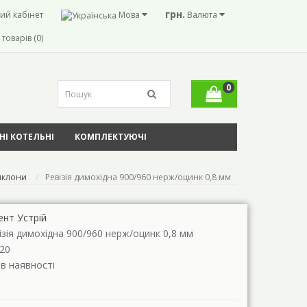
грн.
ий кабінет
Мова
Валюта
товарів (0)
0
І КОТЕЛЬНІ
КОМПЛЕКТУЮЧІ
иклони
Ревізія димохідна 900/960 нерж/оцинк 0,8 мм
ент Устрій
ізія димохідна 900/960 нерж/оцинк 0,8 мм
20
 в наявності