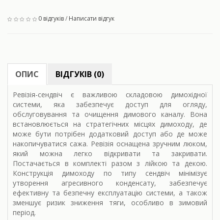
0 відгуків
/
Написати відгук
ОПИС
ВІДГУКІВ (0)
Ревізія-сендвіч є важливою складовою димохідної
системи, яка забезпечує доступ для огляду,
обслуговування та очищення димового каналу. Вона
встановлюється на стратегічних місцях димоходу, де
може бути потрібен додатковий доступ або де може
накопичуватися сажа. Ревізія оснащена зручним люком,
який можна легко відкривати та закривати.
Постачається в комплекті разом з лійкою та декою.
Конструкція димоходу по типу сендвіч мінімізує
утворення агресивного конденсату, забезпечує
ефективну та безпечну експлуатацію системи, а також
зменшує ризик зниження тяги, особливо в зимовий
період.