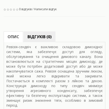
0 відгуків
/
Написати відгук
ОПИС
ВІДГУКІВ (0)
Ревізія-сендвіч є важливою складовою димохідної
системи, яка забезпечує доступ для огляду,
обслуговування та очищення димового каналу. Вона
встановлюється на стратегічних місцях димоходу, де
може бути потрібен додатковий доступ або де може
накопичуватися сажа. Ревізія оснащена зручним люком,
який можна легко відкривати та закривати.
Постачається в комплекті разом з лійкою та декою.
Конструкція димоходу по типу сендвіч мінімізує
утворення агресивного конденсату, забезпечує
ефективну та безпечну експлуатацію системи, а також
зменшує ризик зниження тяги, особливо в зимовий
період.