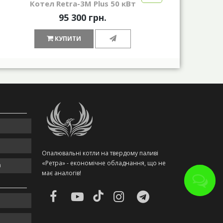
Котел Retra-3М Plus 50 кВт
95 300 грн.
КУПИТИ
Опалювальні котли на твердому паливі
«Ретра» - економічне обладнання, що не
m
має аналогів!