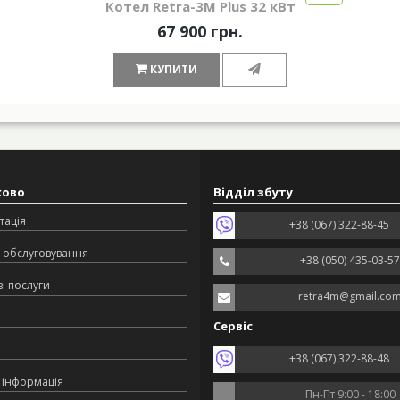
Котел Retra-3М Plus 32 кВт
67 900 грн.
КУПИТИ
ково
Відділ збуту
тація
+38 (067) 322-88-45
 обслуговування
+38 (050) 435-03-57
і послуги
retra4m@gmail.co
Сервіс
+38 (067) 322-88-48
 інформація
Пн-Пт 9:00 - 18:00