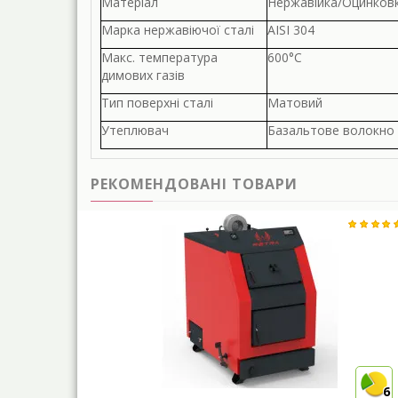
Матеріал
Нержавійка/Оцинков
Марка нержавіючої сталі
AISI 304
Макс. температура
600°С
димових газів
Тип поверхні сталі
Матовий
Утеплювач
Базальтове волокно
РЕКОМЕНДОВАНІ ТОВАРИ
6