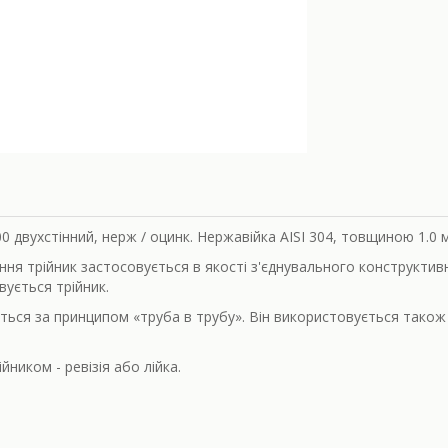
00 двухстінний, нерж / оцинк. Нержавійка AISI 304, товщиною 1.0 
ряння трійник застосовується в якості з'єднувального конструкти
вується трійник.
ється за принципом «труба в трубу». Він використовується тако
ником - ревізія або лійка.