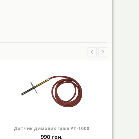
Датчик димових газів РТ-1000
Труб
990 грн.