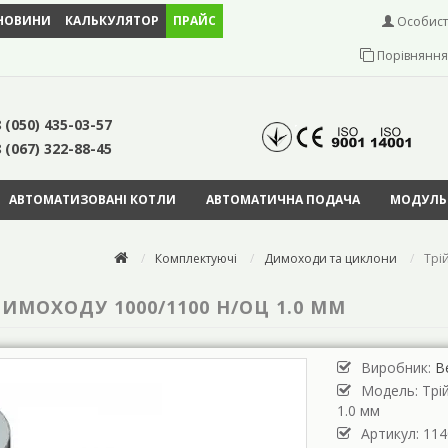
НОВИНИ
КАЛЬКУЛЯТОР
ПРАЙС
Особист
Порівняння 
 (050) 435-03-57
 (067) 322-88-45
АВТОМАТИЗОВАНІ КОТЛИ
АВТОМАТИЧНА ПОДАЧА
МОДУЛЬН
Комплектуючі
Димоходи та циклони
Трі
ИМОХОДУ 1000/1100 Н/ОЦ 1.0 ММ
Виробник:
В
Модель:
Трі
1.0 мм
Артикул: 114