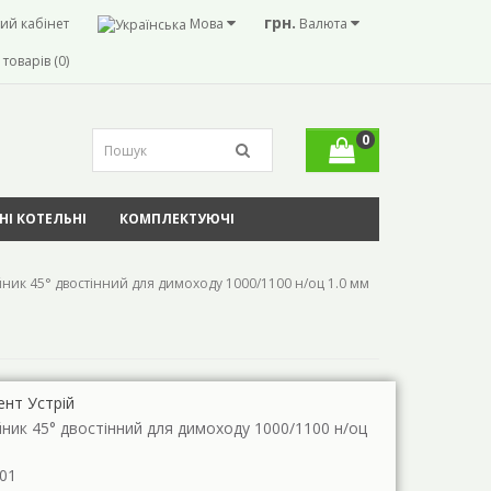
грн.
ий кабінет
Мова
Валюта
товарів (0)
0
І КОТЕЛЬНІ
КОМПЛЕКТУЮЧІ
йник 45° двостінний для димоходу 1000/1100 н/оц 1.0 мм
ент Устрій
йник 45° двостінний для димоходу 1000/1100 н/оц
01