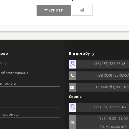
КУПИТИ
ково
Відділ збуту
тація
+38 (067) 322-88-45
 обслуговування
+38 (050) 435-03-57
і послуги
retra4m@gmail.co
Сервіс
+38 (067) 322-88-48
 інформація
Пн-Пт 9:00 - 18:00
Сб, Нд вихідний