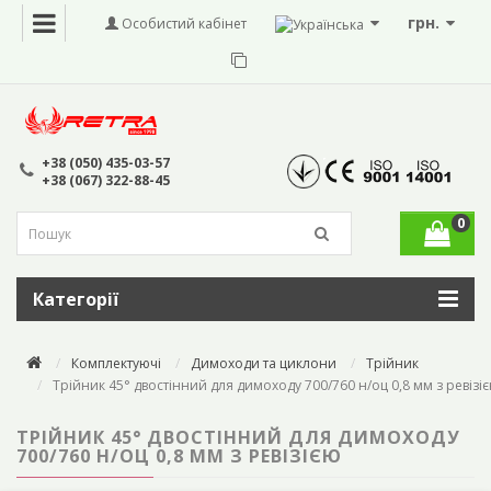
грн.
Особистий кабінет
+38 (050) 435-03-57
+38 (067) 322-88-45
0
Категорії
Комплектуючі
Димоходи та циклони
Трійник
Трійник 45° двостінний для димоходу 700/760 н/оц 0,8 мм з ревізі
ТРІЙНИК 45° ДВОСТІННИЙ ДЛЯ ДИМОХОДУ
700/760 Н/ОЦ 0,8 ММ З РЕВІЗІЄЮ