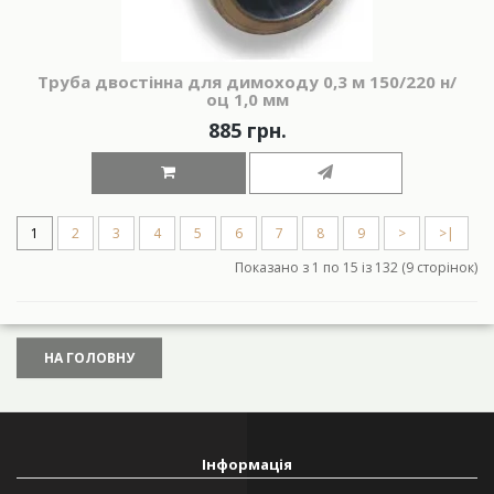
Труба двостінна для димоходу 0,3 м 150/220 н/
оц 1,0 мм
885 грн.
1
2
3
4
5
6
7
8
9
>
>|
Показано з 1 по 15 із 132 (9 сторінок)
НА ГОЛОВНУ
Інформація