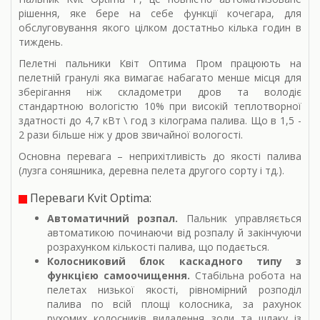
рішення, яке бере на себе функції кочегара, для
обслуговування якого цілком достатньо кілька годин в
тиждень.
Пелетні пальники Квіт Оптима Пром працюють на
пелетній гранулі яка вимагає набагато менше місця для
зберігання ніж складометри дров та володіє
стандартною вологістю 10% при високій теплотворної
здатності до 4,7 кВт \ год з кілограма палива. Що в 1,5 -
2 рази більше ніж у дров звичайної вологості.
Основна перевага – неприхітливість до якості палива
(лузга соняшника, деревна пелета другого сорту і тд.).
Переваги Kvit Optima:
Автоматичний розпал.
Пальник управляється
автоматикою починаючи від розпалу й закінчуючи
розрахунком кількості палива, що подається.
Колосниковий блок каскадного типу з
функцією самоочищення.
Стабільна робота на
пелетах низької якості, рівномірний розподіл
палива по всій площі колосника, за рахунок
рухомих колосників видалення золи та шлаку із