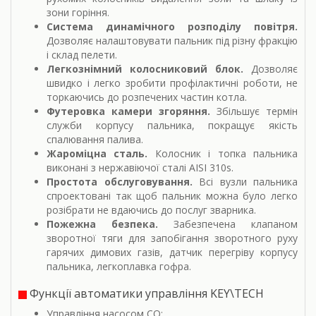
зони горіння.
Система динамічного розподілу повітря.
Дозволяє налаштовувати пальник під різну фракцію
і склад пелети.
Легкознімний колосниковий блок.
Дозволяє
швидко і легко зробити профілактичні роботи, не
торкаючись до розпечених частин котла.
Футеровка камери згоряння.
Збільшує термін
служби корпусу пальника, покращує якість
спалювання палива.
Жароміцна сталь.
Колосник і топка пальника
виконані з нержавіючої сталі AISI 310s.
Простота обслуговування.
Всі вузли пальника
спроектовані так щоб пальник можна було легко
розібрати не вдаючись до послуг зварника.
Пожежна безпека.
Забезпечена клапаном
зворотної тяги для запобігання зворотного руху
гарячих димових газів, датчик перегріву корпусу
пальника, легкоплавка гофра.
Функції автоматики управління KEY\TECH
Управління насосом СО;