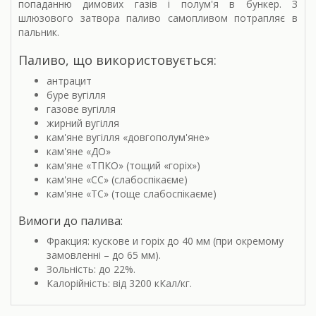
попаданню димових газів і полум'я в бункер. З
шлюзового затвора паливо самопливом потрапляє в
пальник.
Паливо, що використовується:
антрацит
буре вугілля
газове вугілля
жирний вугілля
кам'яне вугілля «довгополум'яне»
кам'яне «ДО»
кам'яне «ТПКО» (тощий «горіх»)
кам'яне «СС» (слабоспікаєме)
кам'яне «ТС» (тоще слабоспікаєме)
Вимоги до палива:
Фракция: кускове и горіх до 40 мм (при окремому
замовленні – до 65 мм).
Зольність: до 22%.
Калорійність: від 3200 кКал/кг.