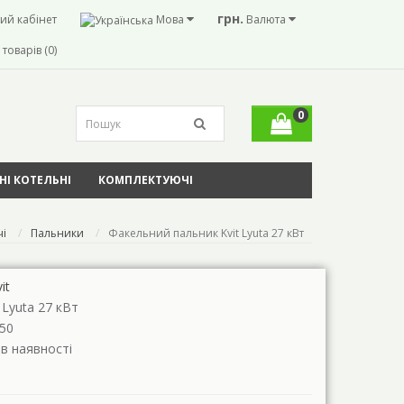
грн.
ий кабінет
Мова
Валюта
товарів (0)
0
І КОТЕЛЬНІ
КОМПЛЕКТУЮЧІ
чі
Пальники
Факельний пальник Kvit Lyuta 27 кВт
it
t Lyuta 27 кВт
50
 в наявності