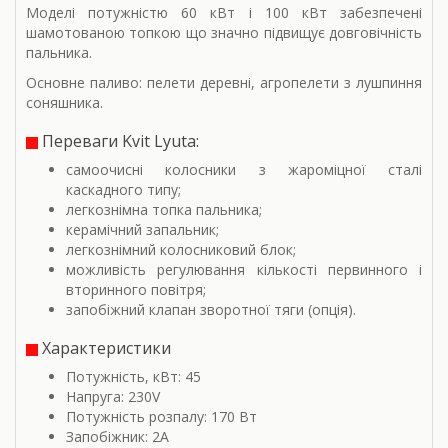
Моделі потужністю 60 кВт і 100 кВт забезпечені
шамотованою топкою що значно підвищує довговічність
пальника.
Основне паливо: пелети деревні, агропелети з лушпиння
соняшника.
Переваги Kvit Lyuta:
самоочисні колосники з жароміцної сталі
каскадного типу;
легкознімна топка пальника;
керамічний запальник;
легкознімний колосниковий блок;
можливість регулювання кількості первинного і
вторинного повітря;
запобіжний клапан зворотної тяги (опція).
Характеристики
Потужність, кВт: 45
Напруга: 230V
Потужність розпалу: 170 Вт
Запобіжник: 2A