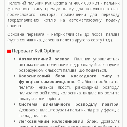
Пелетний пальник Kvit Optima M 400-1000 кВт - пальник
факельного типу преміум класу для потужних котлів
промислового сектора, призначений для переводу
твердопаливних котлів на автоматизовану подачу
палива.
Основна перевага – неприхітливість до якості палива
(лузга соняшника, деревна пелета другого сорту і тд.).
Переваги Kvit Optima:
Автоматичний розпал.
Пальник управляється
автоматикою починаючи від розпалу й закінчуючи
розрахунком кількості палива, що подається.
Колосниковий блок каскадного типу з
функцією самоочищення.
Стабільна робота на
пелетах низької якості, рівномірний розподіл
палива по всій площі колосника, видалення золи та
шлаку із зони горіння.
Система динамічного розподілу повітря.
Дозволяє налаштовувати пальник під різну фракцію
і склад пелети.
Легкознімний колосниковий блок.
Дозволяє
швидко і легко зробити профілактичні роботи, не