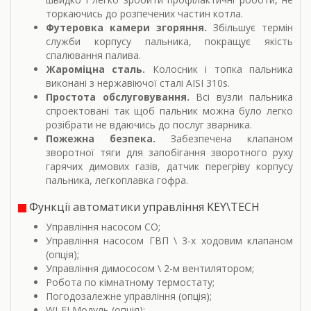
торкаючись до розпечених частин котла.
Футеровка камери згоряння.
Збільшує термін
служби корпусу пальника, покращує якість
спалювання палива.
Жароміцна сталь.
Колосник і топка пальника
виконані з нержавіючої сталі AISI 310s.
Простота обслуговування.
Всі вузли пальника
спроектовані так щоб пальник можна було легко
розібрати не вдаючись до послуг зварника.
Пожежна безпека.
Забезпечена клапаном
зворотної тяги для запобігання зворотного руху
гарячих димових газів, датчик перегріву корпусу
пальника, легкоплавка гофра.
Функції автоматики управління KEY\TECH
Управління насосом СО;
Управління насосом ГВП \ 3-х ходовим клапаном
(опція);
Управління димососом \ 2-м вентилятором;
Робота по кімнатному термостату;
Погодозалежне управління (опція);
WI-FI Модуль (опція);