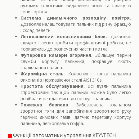
рухомих колосників видалення золи та шлаку із
зони горіння.
Система динамічного розподілу повітря.
Дозволяє налаштовувати пальник під різну фракцію
і склад пелети.
Легкознімний колосниковий блок.
Дозволяє
швидко і легко зробити профілактичні роботи, не
торкаючись до розпечених частин котла.
Футеровка камери згоряння.
Збільшує термін
служби корпусу пальника, покращує якість
спалювання палива.
Жароміцна сталь.
Колосник і топка пальника
виконані з нержавіючої сталі AISI 310s.
Простота обслуговування.
Всі вузли пальника
спроектовані так щоб пальник можна було легко
розібрати не вдаючись до послуг зварника.
Пожежна безпека.
Забезпечена клапаном
зворотної тяги для запобігання зворотного руху
гарячих димових газів, датчик перегріву корпусу
пальника, легкоплавка гофра.
Функції автоматики управління KEY\TECH