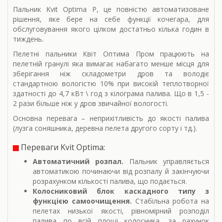
Пальник Kvit Optima P, це повністю автоматизоване
рішення, яке бере на себе функції кочегара, для
обслуговування якого цілком достатньо кілька годин в
тиждень.
Пелетні пальники Квіт Оптима Пром працюють на
пелетній гранулі яка вимагає набагато менше місця для
зберігання ніж складометри дров та володіє
стандартною вологістю 10% при високій теплотворної
здатності до 4,7 кВт \ год з кілограма палива. Що в 1,5 -
2 рази більше ніж у дров звичайної вологості.
Основна перевага – неприхітливість до якості палива
(лузга соняшника, деревна пелета другого сорту і тд.).
Переваги Kvit Optima:
Автоматичний розпал.
Пальник управляється
автоматикою починаючи від розпалу й закінчуючи
розрахунком кількості палива, що подається.
Колосниковий блок каскадного типу з
функцією самоочищення.
Стабільна робота на
пелетах низької якості, рівномірний розподіл
палива по всій площі колосника, за рахунок