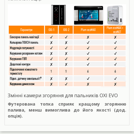
Змінні камери згоряння для пальників OXI EVO
Футерована топка сприяє кращому згорянню
палива, менш вимоглива до його якості (дод.
опція).