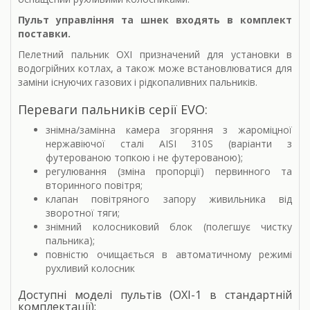
Пульт управління та шнек входять в комплект
поставки.
Пелетний пальник OXI призначений для установки в
водогрійних котлах, а також може встановлюватися для
заміни існуючих газових і рідкопаливних пальників.
Переваги пальників серії EVO:
знімна/замінна камера згоряння з жароміцної
нержавіючої сталі AISI 310S (варіанти з
футерованою топкою і не футерованою);
регулювання (зміна пропорції) первинного та
вторинного повітря;
клапан повітряного запору живильника від
зворотної тяги;
знімний колосниковий блок (полегшує чистку
пальника);
повністю очищається в автоматичному режимі
рухливий колосник
Доступні моделі пультів (OXI-1 в стандартній
комплектації):