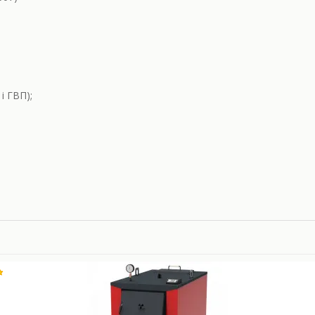
і ГВП);