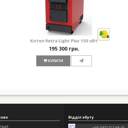
6
Котел Retra Light Plus 150 кВт
195 300 грн.
КУПИТИ
ково
Відділ збуту
тація
+38 (067) 322-88-45