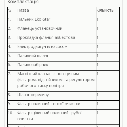
Комплектація
№
Назва
Кількість
1.
Пальник Eko-Star
1
2.
Фланець установочний
1
3.
Прокладка фланця азбестова
1
4.
Електродвигун із насосом
1
5.
Паливний шланг
1
6.
Паливозабірник
1
7.
Магнітний клапан із повітряним
1
фільтром, відстійником та регулятором
робочого тиску повітря
8.
Шланг переливу
1
9.
Фільтр паливний тонкої очистки
1
10.
Фільтр щілинний паливний грубої
1
очистки