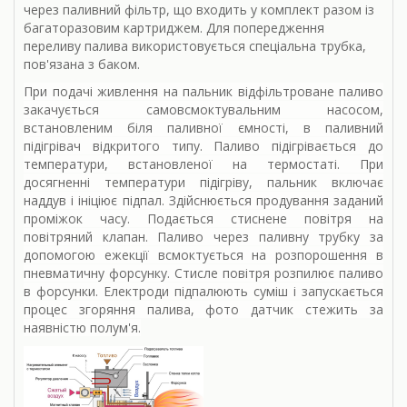
через паливний фільтр, що входить у комплект разом із
багаторазовим картриджем. Для попередження
переливу палива використовується спеціальна трубка,
пов'язана з баком.
При подачі живлення на пальник відфільтроване паливо
закачується самовсмоктувальним насосом,
встановленим біля паливної ємності, в паливний
підігрівач відкритого типу. Паливо підігрівається до
температури, встановленої на термостаті. При
досягненні температури підігріву, пальник включає
наддув і ініціює підпал. Здійснюється продування заданий
проміжок часу. Подається стиснене повітря на
повітряний клапан. Паливо через паливну трубку за
допомогою ежекції всмоктується на розпорошення в
пневматичну форсунку. Стисле повітря розпилює паливо
в форсунки. Електроди підпалюють суміш і запускається
процес згоряння палива, фото датчик стежить за
наявністю полум'я.