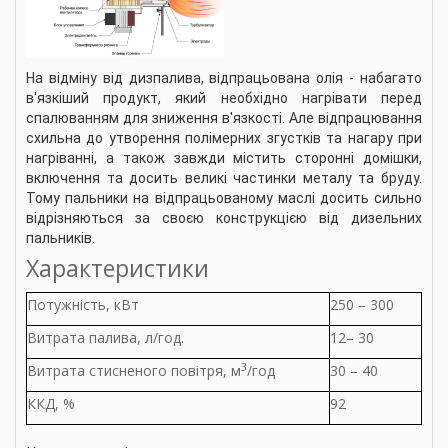
На відміну від дизпалива, відпрацьована олія - набагато
в'язкіший продукт, який необхідно нагрівати перед
спалюванням для зниження в'язкості. Але відпрацювання
схильна до утворення полімерних згустків та нагару при
нагріванні, а також завжди містить сторонні домішки,
включення та досить великі частинки металу та бруду.
Тому пальники на відпрацьованому маслі досить сильно
відрізняються за своєю конструкцією від дизельних
пальників.
Характеристики
Потужність, кВт
250 – 300
Витрата палива, л/год.
12– 30
3
Витрата стисненого повітря, м
/год
30 – 40
ККД, %
92