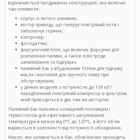
відзначаються продуманою конструкцією, яка включає
такі елементи:
корпус із литого алюмінію;
мотор приводу, що генерує повітряний потік і
забезпечує горіння;
контролер;
фотодатчик;
форсуночний блок, що включає форсунки для
розпилення палива, а також електроди
запалювання та підігрівач;
паливний бак з вбудованим ТЕНом для підігріву
масла і вентилем для зручного зливу при
обслуговуванні;
у деяких моделях з потужністю до 139 кВт
передбачений повітряний компресор із фільтром,
який приводиться в дію тим же мотором.
Паливний бак пальника оснащений поплавцем і
термостатом для ефективного регулювання
температури в межах від 0°C до 120°C, а його об'єм
варіюється в залежності від потужності обладнання.
Масло, яке заливається в бак, обов'язково проходить