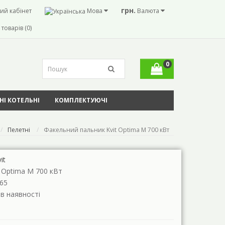
грн.
ий кабінет
Мова
Валюта
товарів (0)
0
І КОТЕЛЬНІ
КОМПЛЕКТУЮЧІ
Пелетні
Факельний пальник Kvit Optima M 700 кВт
it
t Optima M 700 кВт
65
 в наявності