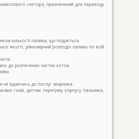
ромислового сектора, призначений для переводу
ком кількості палива, що подається.
ої якості, рівномірний розподіл палива по всій
лети.
ись до розпечених частин котла.
лива.
и не вдаючись до послуг зварника.
вих газів, датчик перегріву корпусу пальника,