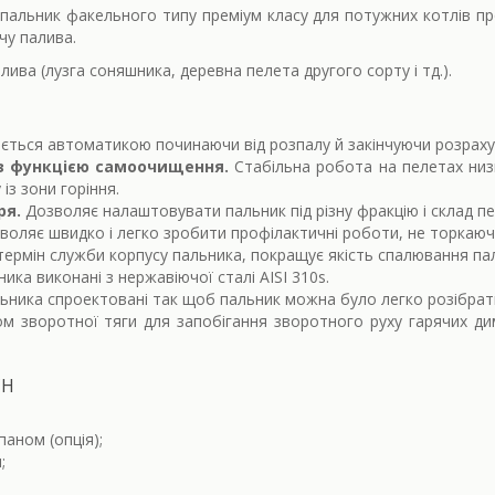
- пальник факельного типу преміум класу для потужних котлів п
чу палива.
лива (лузга соняшника, деревна пелета другого сорту і тд.).
ється автоматикою починаючи від розпалу й закінчуючи розрахун
з функцією самоочищення.
Стабільна робота на пелетах низьк
із зони горіння.
ря.
Дозволяє налаштовувати пальник під різну фракцію і склад пе
воляє швидко і легко зробити профілактичні роботи, не торкаюч
термін служби корпусу пальника, покращує якість спалювання па
ика виконані з нержавіючої сталі AISI 310s.
льника спроектовані так щоб пальник можна було легко розібрат
 зворотної тяги для запобігання зворотного руху гарячих димо
CH
аном (опція);
;