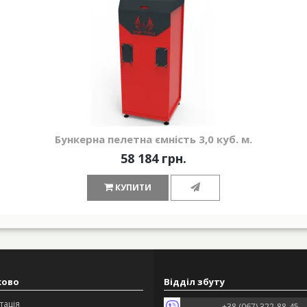
Бункерна пелетна ємність 3,0 куб. м.
58 184 грн.
КУПИТИ
ково
Відділ збуту
тація
+38 (067) 322-88-45