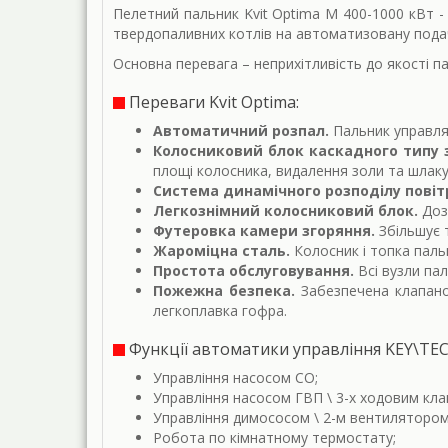
Пелетний пальник Kvit Optima M 400-1000 кВт 
твердопаливних котлів на автоматизовану пода
Основна перевага – неприхітливість до якості па
Переваги Kvit Optima:
Автоматичний розпал.
Пальник управля
Колосниковий блок каскадного типу 
площі колосника, видалення золи та шлаку 
Система динамічного розподілу повіт
Легкознімний колосниковий блок.
Доз
Футеровка камери згоряння.
Збільшує 
Жароміцна сталь.
Колосник і топка пальн
Простота обслуговування.
Всі вузли па
Пожежна безпека.
Забезпечена клапаном
легкоплавка гофра.
Функції автоматики управління KEY\TE
Управління насосом СО;
Управління насосом ГВП \ 3-х ходовим клап
Управління димососом \ 2-м вентилятором
Робота по кімнатному термостату;