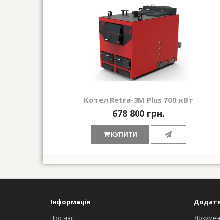
Котел Retra-3М Plus 700 кВт
678 800 грн.
КУПИТИ
Інформація
Додат
Про нас
Докумен